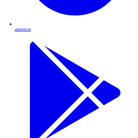
appstore