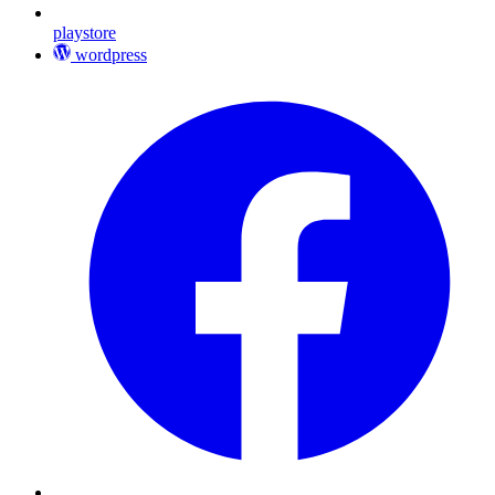
playstore
wordpress