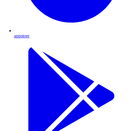
appstore