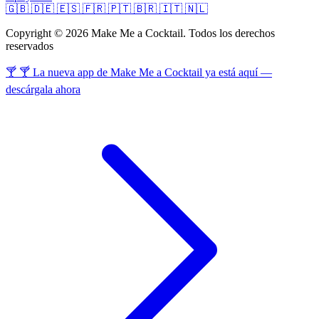
🇬🇧
🇩🇪
🇪🇸
🇫🇷
🇵🇹
🇧🇷
🇮🇹
🇳🇱
Copyright © 2026 Make Me a Cocktail. Todos los derechos
reservados
🍸 🍸 La nueva app de Make Me a Cocktail ya está aquí —
descárgala ahora