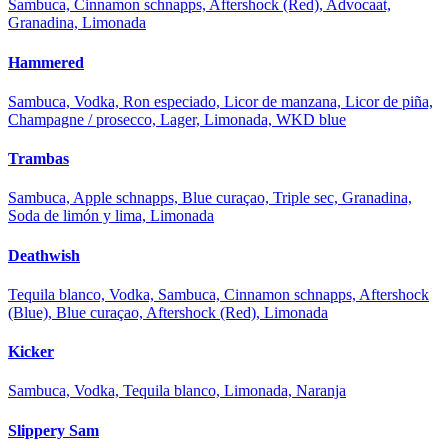
Sambuca, Cinnamon schnapps, Aftershock (Red), Advocaat,
Granadina, Limonada
Hammered
Sambuca, Vodka, Ron especiado, Licor de manzana, Licor de piña,
Champagne / prosecco, Lager, Limonada, WKD blue
Trambas
Sambuca, Apple schnapps, Blue curaçao, Triple sec, Granadina,
Soda de limón y lima, Limonada
Deathwish
Tequila blanco, Vodka, Sambuca, Cinnamon schnapps, Aftershock
(Blue), Blue curaçao, Aftershock (Red), Limonada
Kicker
Sambuca, Vodka, Tequila blanco, Limonada, Naranja
Slippery Sam