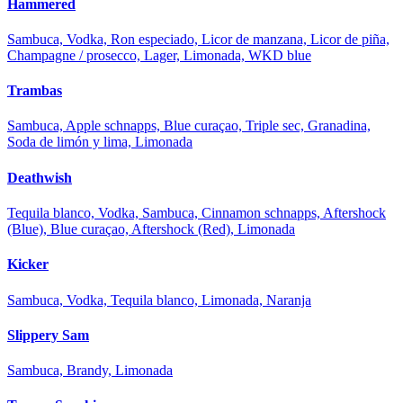
Hammered
Sambuca, Vodka, Ron especiado, Licor de manzana, Licor de piña,
Champagne / prosecco, Lager, Limonada, WKD blue
Trambas
Sambuca, Apple schnapps, Blue curaçao, Triple sec, Granadina,
Soda de limón y lima, Limonada
Deathwish
Tequila blanco, Vodka, Sambuca, Cinnamon schnapps, Aftershock
(Blue), Blue curaçao, Aftershock (Red), Limonada
Kicker
Sambuca, Vodka, Tequila blanco, Limonada, Naranja
Slippery Sam
Sambuca, Brandy, Limonada