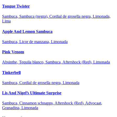
Tongue Twister
Sambuca, Sambuca (negra), Cordial de grosella negra, Limonada,
Lima
Apple And Lemon Sambuca
Sambuca, Licor de manzana, Limonada
Pink Venom
Absinthe, Tequila blanco, Sambuca, Aftershock (Red), Limonada
Tinkerbell
Sambuca, Cordial de grosella negra, Limonada
Lis And Nigel’s Ultimate Surprise
Sambuca, Cinnamon schnapps, Aftershock (Red), Advocaat,
Granadina, Limonada