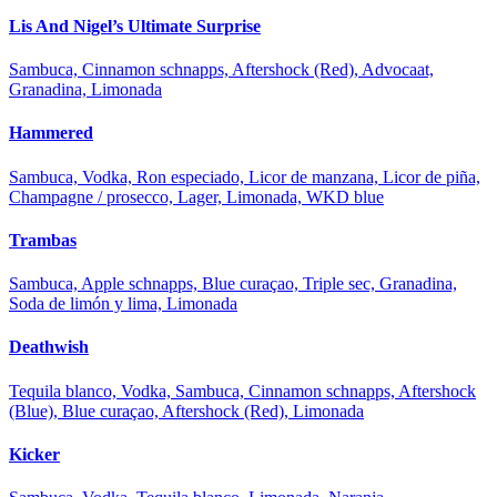
Lis And Nigel’s Ultimate Surprise
Sambuca, Cinnamon schnapps, Aftershock (Red), Advocaat,
Granadina, Limonada
Hammered
Sambuca, Vodka, Ron especiado, Licor de manzana, Licor de piña,
Champagne / prosecco, Lager, Limonada, WKD blue
Trambas
Sambuca, Apple schnapps, Blue curaçao, Triple sec, Granadina,
Soda de limón y lima, Limonada
Deathwish
Tequila blanco, Vodka, Sambuca, Cinnamon schnapps, Aftershock
(Blue), Blue curaçao, Aftershock (Red), Limonada
Kicker