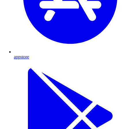
appstore