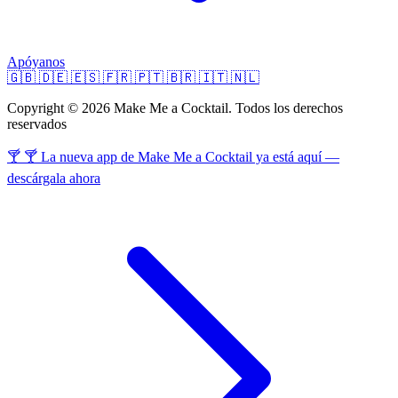
Apóyanos
🇬🇧
🇩🇪
🇪🇸
🇫🇷
🇵🇹
🇧🇷
🇮🇹
🇳🇱
Copyright © 2026 Make Me a Cocktail. Todos los derechos
reservados
🍸 🍸 La nueva app de Make Me a Cocktail ya está aquí —
descárgala ahora