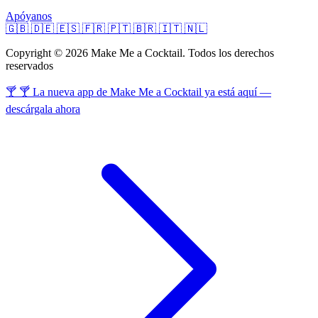
Apóyanos
🇬🇧
🇩🇪
🇪🇸
🇫🇷
🇵🇹
🇧🇷
🇮🇹
🇳🇱
Copyright © 2026 Make Me a Cocktail. Todos los derechos
reservados
🍸 🍸 La nueva app de Make Me a Cocktail ya está aquí —
descárgala ahora