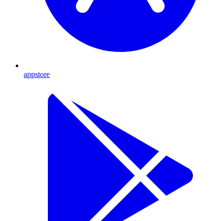
appstore