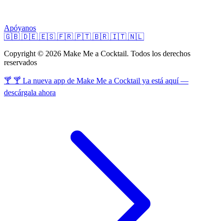
Apóyanos
🇬🇧
🇩🇪
🇪🇸
🇫🇷
🇵🇹
🇧🇷
🇮🇹
🇳🇱
Copyright © 2026 Make Me a Cocktail. Todos los derechos
reservados
🍸 🍸 La nueva app de Make Me a Cocktail ya está aquí —
descárgala ahora