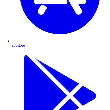
appstore