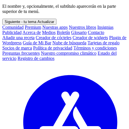
El nombre y, opcionalmente, el subtítulo aparecerán en la parte
superior de tu menú.
Siguiente - tu tema
Actualizar
Comunidad
Premium
Nuestras apps
Nuestros libros
Insignias
Publicidad
Acerca de
Medios
Boletín
Glosario
Contacto
Añadir una receta
Creador de cócteles
Creador de widgets
Plugin de
Wordpress
Guía de Mi Bar
Nube de búsqueda
Tarjetas de regalo
Socios de marca
Política de privacidad
Términos y condiciones
Preguntas frecuentes
Nuestro compromiso climático
Estado del
servicio
Registro de cambios