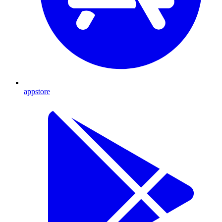
appstore