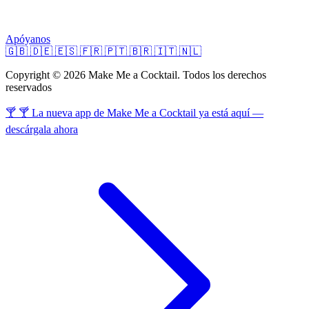
Apóyanos
🇬🇧
🇩🇪
🇪🇸
🇫🇷
🇵🇹
🇧🇷
🇮🇹
🇳🇱
Copyright © 2026 Make Me a Cocktail. Todos los derechos
reservados
🍸 🍸 La nueva app de Make Me a Cocktail ya está aquí —
descárgala ahora