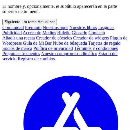
El nombre y, opcionalmente, el subtítulo aparecerán en la parte
superior de tu menú.
Siguiente - tu tema
Actualizar
Comunidad
Premium
Nuestras apps
Nuestros libros
Insignias
Publicidad
Acerca de
Medios
Boletín
Glosario
Contacto
Añadir una receta
Creador de cócteles
Creador de widgets
Plugin de
Wordpress
Guía de Mi Bar
Nube de búsqueda
Tarjetas de regalo
Socios de marca
Política de privacidad
Términos y condiciones
Preguntas frecuentes
Nuestro compromiso climático
Estado del
servicio
Registro de cambios