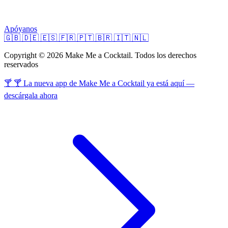
Apóyanos
🇬🇧
🇩🇪
🇪🇸
🇫🇷
🇵🇹
🇧🇷
🇮🇹
🇳🇱
Copyright © 2026 Make Me a Cocktail. Todos los derechos
reservados
🍸 🍸 La nueva app de Make Me a Cocktail ya está aquí —
descárgala ahora