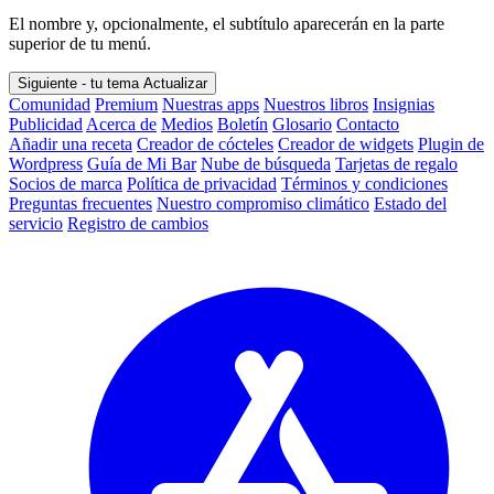
El nombre y, opcionalmente, el subtítulo aparecerán en la parte
superior de tu menú.
Siguiente - tu tema
Actualizar
Comunidad
Premium
Nuestras apps
Nuestros libros
Insignias
Publicidad
Acerca de
Medios
Boletín
Glosario
Contacto
Añadir una receta
Creador de cócteles
Creador de widgets
Plugin de
Wordpress
Guía de Mi Bar
Nube de búsqueda
Tarjetas de regalo
Socios de marca
Política de privacidad
Términos y condiciones
Preguntas frecuentes
Nuestro compromiso climático
Estado del
servicio
Registro de cambios