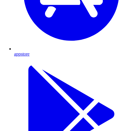
appstore