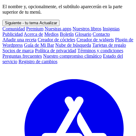
El nombre y, opcionalmente, el subtítulo aparecerán en la parte
superior de tu menú.
Siguiente - tu tema
Actualizar
Comunidad
Premium
Nuestras apps
Nuestros libros
Insignias
Publicidad
Acerca de
Medios
Boletín
Glosario
Contacto
Añadir una receta
Creador de cócteles
Creador de widgets
Plugin de
Wordpress
Guía de Mi Bar
Nube de búsqueda
Tarjetas de regalo
Socios de marca
Política de privacidad
Términos y condiciones
Preguntas frecuentes
Nuestro compromiso climático
Estado del
servicio
Registro de cambios