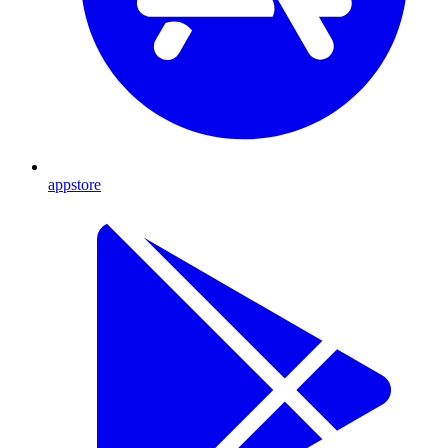
appstore