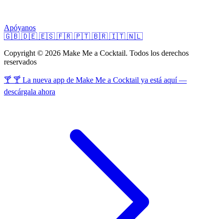
Apóyanos
🇬🇧
🇩🇪
🇪🇸
🇫🇷
🇵🇹
🇧🇷
🇮🇹
🇳🇱
Copyright © 2026 Make Me a Cocktail. Todos los derechos
reservados
🍸 🍸 La nueva app de Make Me a Cocktail ya está aquí —
descárgala ahora