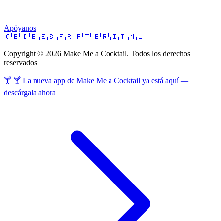
Apóyanos
🇬🇧
🇩🇪
🇪🇸
🇫🇷
🇵🇹
🇧🇷
🇮🇹
🇳🇱
Copyright © 2026 Make Me a Cocktail. Todos los derechos
reservados
🍸 🍸 La nueva app de Make Me a Cocktail ya está aquí —
descárgala ahora