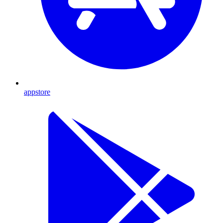
appstore