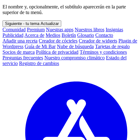
El nombre y, opcionalmente, el subtítulo aparecerán en la parte
superior de tu menú.
Siguiente - tu tema
Actualizar
Comunidad
Premium
Nuestras apps
Nuestros libros
Insignias
Publicidad
Acerca de
Medios
Boletín
Glosario
Contacto
Añadir una receta
Creador de cócteles
Creador de widgets
Plugin de
Wordpress
Guía de Mi Bar
Nube de búsqueda
Tarjetas de regalo
Socios de marca
Política de privacidad
Términos y condiciones
Preguntas frecuentes
Nuestro compromiso climático
Estado del
servicio
Registro de cambios