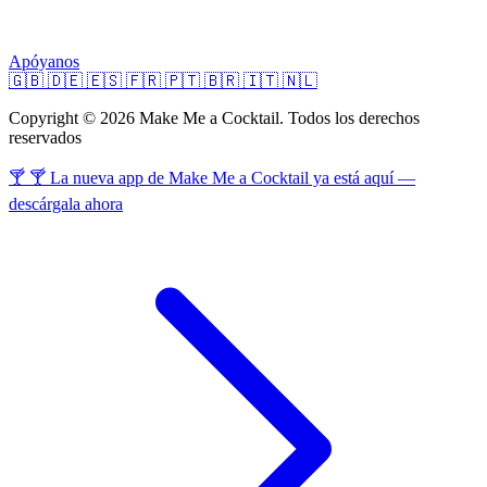
Apóyanos
🇬🇧
🇩🇪
🇪🇸
🇫🇷
🇵🇹
🇧🇷
🇮🇹
🇳🇱
Copyright © 2026 Make Me a Cocktail. Todos los derechos
reservados
🍸 🍸 La nueva app de Make Me a Cocktail ya está aquí —
descárgala ahora