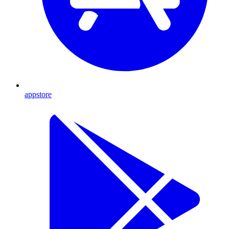
appstore