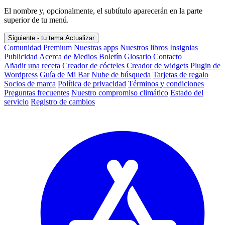
El nombre y, opcionalmente, el subtítulo aparecerán en la parte
superior de tu menú.
Siguiente - tu tema
Actualizar
Comunidad
Premium
Nuestras apps
Nuestros libros
Insignias
Publicidad
Acerca de
Medios
Boletín
Glosario
Contacto
Añadir una receta
Creador de cócteles
Creador de widgets
Plugin de
Wordpress
Guía de Mi Bar
Nube de búsqueda
Tarjetas de regalo
Socios de marca
Política de privacidad
Términos y condiciones
Preguntas frecuentes
Nuestro compromiso climático
Estado del
servicio
Registro de cambios