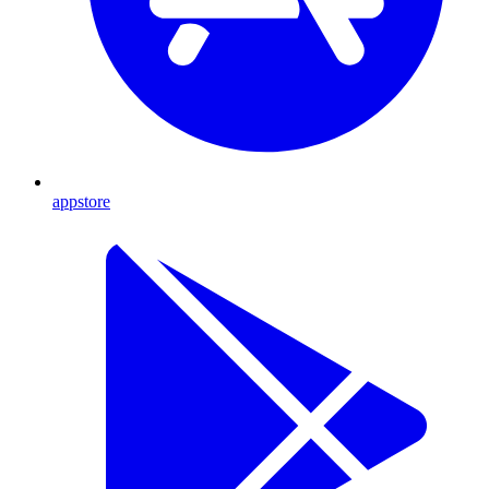
appstore