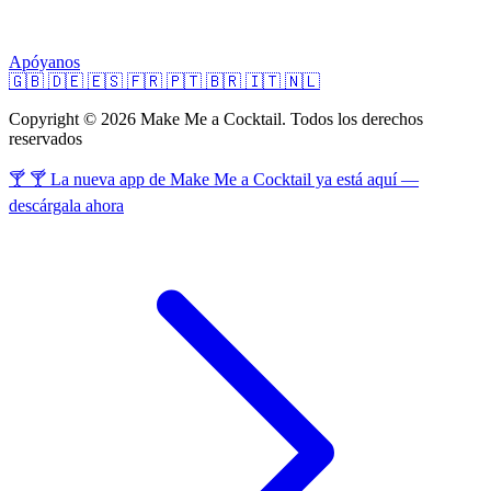
Apóyanos
🇬🇧
🇩🇪
🇪🇸
🇫🇷
🇵🇹
🇧🇷
🇮🇹
🇳🇱
Copyright © 2026 Make Me a Cocktail. Todos los derechos
reservados
🍸 🍸 La nueva app de Make Me a Cocktail ya está aquí —
descárgala ahora