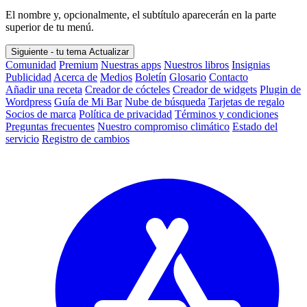
El nombre y, opcionalmente, el subtítulo aparecerán en la parte
superior de tu menú.
Siguiente - tu tema
Actualizar
Comunidad
Premium
Nuestras apps
Nuestros libros
Insignias
Publicidad
Acerca de
Medios
Boletín
Glosario
Contacto
Añadir una receta
Creador de cócteles
Creador de widgets
Plugin de
Wordpress
Guía de Mi Bar
Nube de búsqueda
Tarjetas de regalo
Socios de marca
Política de privacidad
Términos y condiciones
Preguntas frecuentes
Nuestro compromiso climático
Estado del
servicio
Registro de cambios