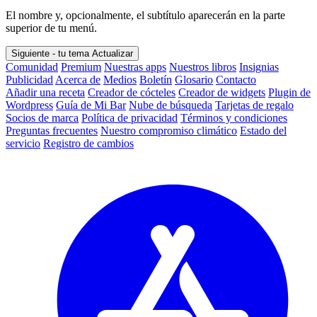
El nombre y, opcionalmente, el subtítulo aparecerán en la parte
superior de tu menú.
Siguiente - tu tema
Actualizar
Comunidad
Premium
Nuestras apps
Nuestros libros
Insignias
Publicidad
Acerca de
Medios
Boletín
Glosario
Contacto
Añadir una receta
Creador de cócteles
Creador de widgets
Plugin de
Wordpress
Guía de Mi Bar
Nube de búsqueda
Tarjetas de regalo
Socios de marca
Política de privacidad
Términos y condiciones
Preguntas frecuentes
Nuestro compromiso climático
Estado del
servicio
Registro de cambios