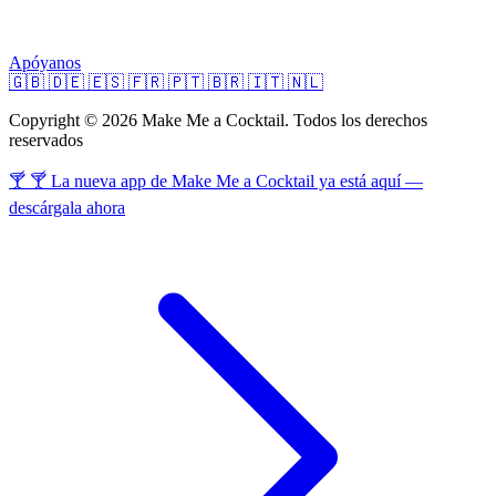
Apóyanos
🇬🇧
🇩🇪
🇪🇸
🇫🇷
🇵🇹
🇧🇷
🇮🇹
🇳🇱
Copyright © 2026 Make Me a Cocktail. Todos los derechos
reservados
🍸 🍸 La nueva app de Make Me a Cocktail ya está aquí —
descárgala ahora