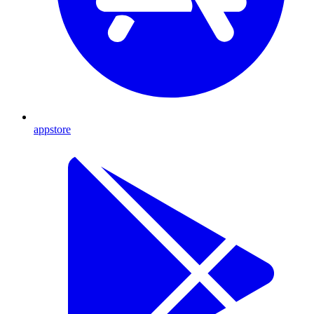
appstore