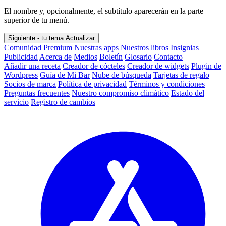
El nombre y, opcionalmente, el subtítulo aparecerán en la parte
superior de tu menú.
Siguiente - tu tema
Actualizar
Comunidad
Premium
Nuestras apps
Nuestros libros
Insignias
Publicidad
Acerca de
Medios
Boletín
Glosario
Contacto
Añadir una receta
Creador de cócteles
Creador de widgets
Plugin de
Wordpress
Guía de Mi Bar
Nube de búsqueda
Tarjetas de regalo
Socios de marca
Política de privacidad
Términos y condiciones
Preguntas frecuentes
Nuestro compromiso climático
Estado del
servicio
Registro de cambios