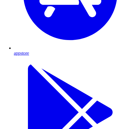
appstore