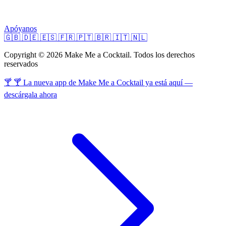
Apóyanos
🇬🇧
🇩🇪
🇪🇸
🇫🇷
🇵🇹
🇧🇷
🇮🇹
🇳🇱
Copyright © 2026 Make Me a Cocktail. Todos los derechos
reservados
🍸 🍸 La nueva app de Make Me a Cocktail ya está aquí —
descárgala ahora