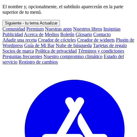
El nombre y, opcionalmente, el subtítulo aparecerán en la parte
superior de tu menú.
Siguiente - tu tema
Actualizar
Comunidad
Premium
Nuestras apps
Nuestros libros
Insignias
Publicidad
Acerca de
Medios
Boletín
Glosario
Contacto
Añadir una receta
Creador de cócteles
Creador de widgets
Plugin de
Wordpress
Guía de Mi Bar
Nube de búsqueda
Tarjetas de regalo
Socios de marca
Política de privacidad
Términos y condiciones
Preguntas frecuentes
Nuestro compromiso climático
Estado del
servicio
Registro de cambios