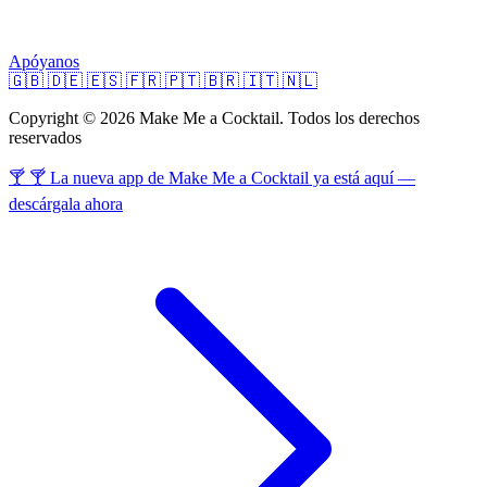
Apóyanos
🇬🇧
🇩🇪
🇪🇸
🇫🇷
🇵🇹
🇧🇷
🇮🇹
🇳🇱
Copyright © 2026 Make Me a Cocktail. Todos los derechos
reservados
🍸 🍸 La nueva app de Make Me a Cocktail ya está aquí —
descárgala ahora