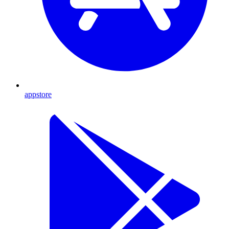
appstore