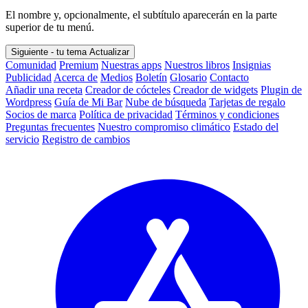
El nombre y, opcionalmente, el subtítulo aparecerán en la parte
superior de tu menú.
Siguiente - tu tema
Actualizar
Comunidad
Premium
Nuestras apps
Nuestros libros
Insignias
Publicidad
Acerca de
Medios
Boletín
Glosario
Contacto
Añadir una receta
Creador de cócteles
Creador de widgets
Plugin de
Wordpress
Guía de Mi Bar
Nube de búsqueda
Tarjetas de regalo
Socios de marca
Política de privacidad
Términos y condiciones
Preguntas frecuentes
Nuestro compromiso climático
Estado del
servicio
Registro de cambios