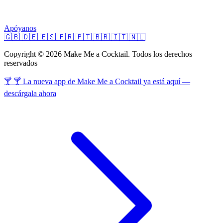
Apóyanos
🇬🇧
🇩🇪
🇪🇸
🇫🇷
🇵🇹
🇧🇷
🇮🇹
🇳🇱
Copyright © 2026 Make Me a Cocktail. Todos los derechos
reservados
🍸 🍸 La nueva app de Make Me a Cocktail ya está aquí —
descárgala ahora