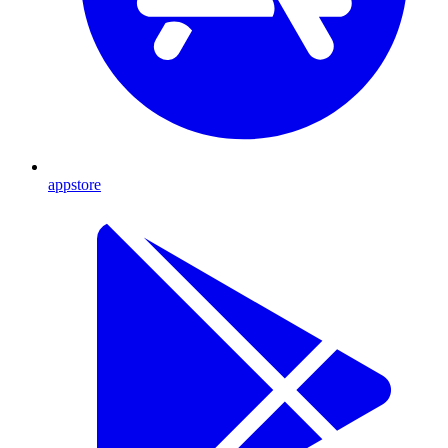
appstore