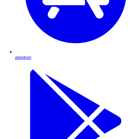
appstore