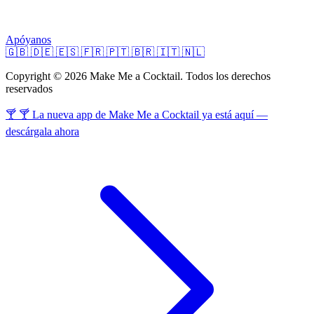
Apóyanos
🇬🇧
🇩🇪
🇪🇸
🇫🇷
🇵🇹
🇧🇷
🇮🇹
🇳🇱
Copyright © 2026 Make Me a Cocktail. Todos los derechos
reservados
🍸 🍸 La nueva app de Make Me a Cocktail ya está aquí —
descárgala ahora