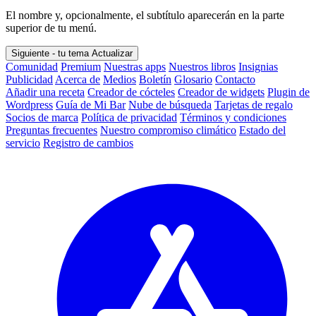
El nombre y, opcionalmente, el subtítulo aparecerán en la parte
superior de tu menú.
Siguiente - tu tema
Actualizar
Comunidad
Premium
Nuestras apps
Nuestros libros
Insignias
Publicidad
Acerca de
Medios
Boletín
Glosario
Contacto
Añadir una receta
Creador de cócteles
Creador de widgets
Plugin de
Wordpress
Guía de Mi Bar
Nube de búsqueda
Tarjetas de regalo
Socios de marca
Política de privacidad
Términos y condiciones
Preguntas frecuentes
Nuestro compromiso climático
Estado del
servicio
Registro de cambios