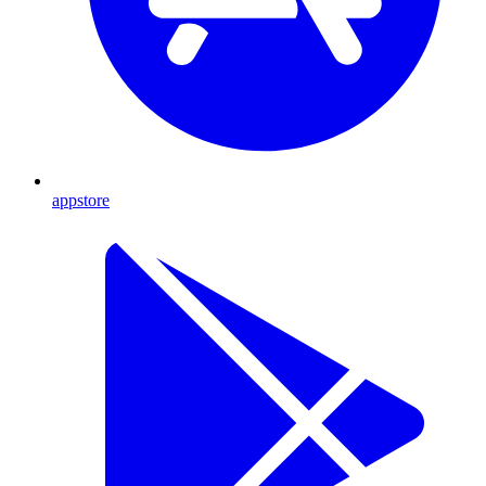
appstore