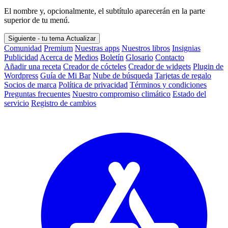
El nombre y, opcionalmente, el subtítulo aparecerán en la parte
superior de tu menú.
Siguiente - tu tema
Actualizar
Comunidad
Premium
Nuestras apps
Nuestros libros
Insignias
Publicidad
Acerca de
Medios
Boletín
Glosario
Contacto
Añadir una receta
Creador de cócteles
Creador de widgets
Plugin de
Wordpress
Guía de Mi Bar
Nube de búsqueda
Tarjetas de regalo
Socios de marca
Política de privacidad
Términos y condiciones
Preguntas frecuentes
Nuestro compromiso climático
Estado del
servicio
Registro de cambios