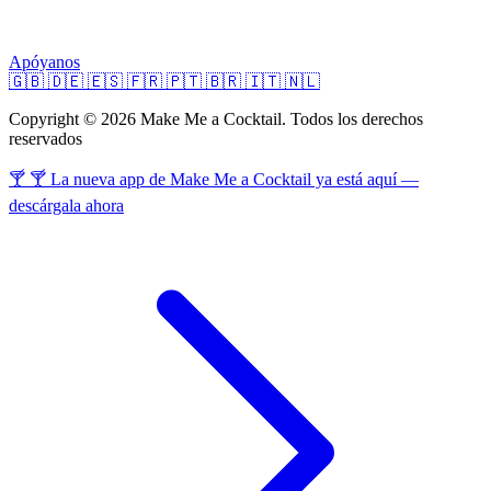
Apóyanos
🇬🇧
🇩🇪
🇪🇸
🇫🇷
🇵🇹
🇧🇷
🇮🇹
🇳🇱
Copyright © 2026 Make Me a Cocktail. Todos los derechos
reservados
🍸 🍸 La nueva app de Make Me a Cocktail ya está aquí —
descárgala ahora