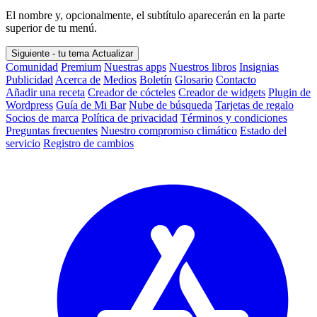
El nombre y, opcionalmente, el subtítulo aparecerán en la parte
superior de tu menú.
Siguiente - tu tema
Actualizar
Comunidad
Premium
Nuestras apps
Nuestros libros
Insignias
Publicidad
Acerca de
Medios
Boletín
Glosario
Contacto
Añadir una receta
Creador de cócteles
Creador de widgets
Plugin de
Wordpress
Guía de Mi Bar
Nube de búsqueda
Tarjetas de regalo
Socios de marca
Política de privacidad
Términos y condiciones
Preguntas frecuentes
Nuestro compromiso climático
Estado del
servicio
Registro de cambios