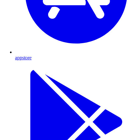
appstore