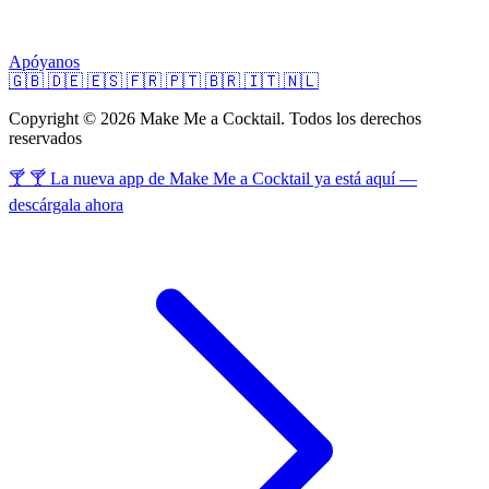
Apóyanos
🇬🇧
🇩🇪
🇪🇸
🇫🇷
🇵🇹
🇧🇷
🇮🇹
🇳🇱
Copyright © 2026 Make Me a Cocktail. Todos los derechos
reservados
🍸 🍸 La nueva app de Make Me a Cocktail ya está aquí —
descárgala ahora