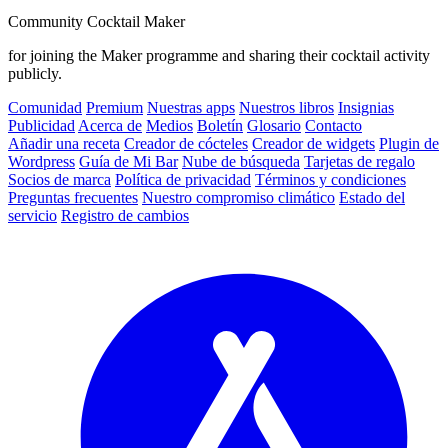
Community Cocktail Maker
for joining the Maker programme and sharing their cocktail activity
publicly.
Comunidad
Premium
Nuestras apps
Nuestros libros
Insignias
Publicidad
Acerca de
Medios
Boletín
Glosario
Contacto
Añadir una receta
Creador de cócteles
Creador de widgets
Plugin de
Wordpress
Guía de Mi Bar
Nube de búsqueda
Tarjetas de regalo
Socios de marca
Política de privacidad
Términos y condiciones
Preguntas frecuentes
Nuestro compromiso climático
Estado del
servicio
Registro de cambios