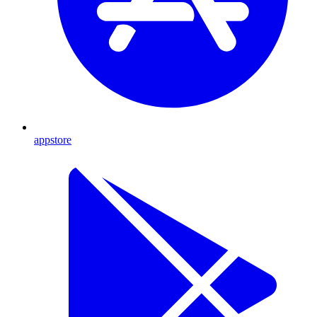
appstore