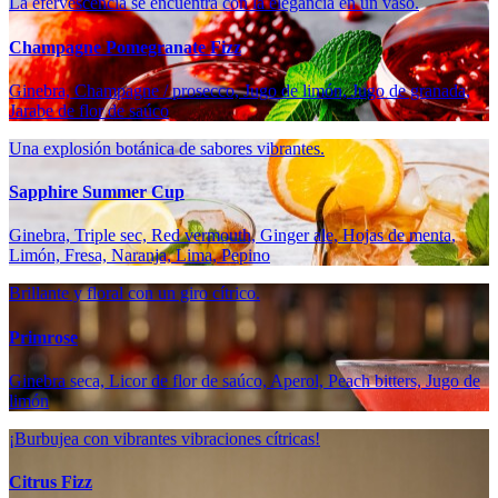
La efervescencia se encuentra con la elegancia en un vaso.
Champagne Pomegranate Fizz
Ginebra, Champagne / prosecco, Jugo de limón, Jugo de granada,
Jarabe de flor de saúco
Una explosión botánica de sabores vibrantes.
Sapphire Summer Cup
Ginebra, Triple sec, Red vermouth, Ginger ale, Hojas de menta,
Limón, Fresa, Naranja, Lima, Pepino
Brillante y floral con un giro cítrico.
Primrose
Ginebra seca, Licor de flor de saúco, Aperol, Peach bitters, Jugo de
limón
¡Burbujea con vibrantes vibraciones cítricas!
Citrus Fizz