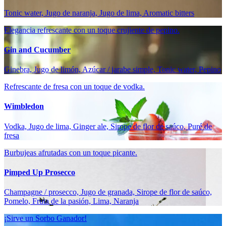
Tonic water, Jugo de naranja, Jugo de lima, Aromatic bitters
Elegancia refrescante con un toque crujiente de pepino.
Gin and Cucumber
Ginebra, Jugo de limón, Azúcar / jarabe simple, Tonic water, Pepino
Refrescante de fresa con un toque de vodka.
Wimbledon
Vodka, Jugo de lima, Ginger ale, Sirope de flor de saúco, Puré de
fresa
Burbujeas afrutadas con un toque picante.
Pimped Up Prosecco
Champagne / prosecco, Jugo de granada, Sirope de flor de saúco,
Pomelo, Fruta de la pasión, Lima, Naranja
¡Sirve un Sorbo Ganador!