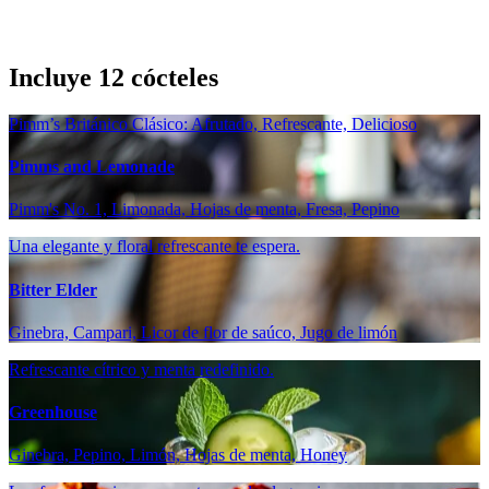
Incluye 12 cócteles
Pimm’s Británico Clásico: Afrutado, Refrescante, Delicioso
Pimms and Lemonade
Pimm's No. 1, Limonada, Hojas de menta, Fresa, Pepino
Una elegante y floral refrescante te espera.
Bitter Elder
Ginebra, Campari, Licor de flor de saúco, Jugo de limón
Refrescante cítrico y menta redefinido.
Greenhouse
Ginebra, Pepino, Limón, Hojas de menta, Honey