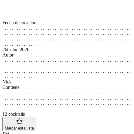
Fecha de creación
. . . . . . . . . . . . . . . . . . . . . . . . . . . . . . . . . . . . . . . . . . . . . . . . . . . . . .
. . . . . . . . . . . . . . . . . . . . . . . . . . . . . . . . . . . . . . . . . . . . . . . . . . . . . .
. . . . . . . . . . . . . . . . . . . . . . . . . . . . . . . . . . . . . . . . . . . . . . . . . . . . . .
. . . . . . . . . . . . . .
26th Jun 2026
Autor
. . . . . . . . . . . . . . . . . . . . . . . . . . . . . . . . . . . . . . . . . . . . . . . . . . . . . .
. . . . . . . . . . . . . . . . . . . . . . . . . . . . . . . . . . . . . . . . . . . . . . . . . . . . . .
. . . . . . . . . . . . . . . . . . . . . . . . . . . . . . . . . . . . . . . . . . . . . . . . . . . . . .
. . . . . . . . . . . . . .
Nick
Contiene
. . . . . . . . . . . . . . . . . . . . . . . . . . . . . . . . . . . . . . . . . . . . . . . . . . . . . .
. . . . . . . . . . . . . . . . . . . . . . . . . . . . . . . . . . . . . . . . . . . . . . . . . . . . . .
. . . . . . . . . . . . . . . . . . . . . . . . . . . . . . . . . . . . . . . . . . . . . . . . . . . . . .
. . . . . . . . . . . . . .
12 cocktails
Marcar esta lista