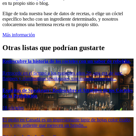
en tu propio sitio o blog.
Elige de toda nuestra base de datos de recetas, o elige un cóctel
específico hecho con un ingrediente determinado, y nosotros
colocaremos una hermosa receta en tu propio sitio.
Más información
Otras listas que podrían gustarte
Redescubre la historia de los cócteles con un sabor de rebeldía.
Retrocede en el tiempo a los rugientes años 20, una era de jazz,
flappers y clandestinos speakeasies, con nuestra colección...
Espíritus de Speakeasy: Redescubre el Atractivo de los Cócteles
de la Prohibición
18 cócteles
El otoño en Canadá es un impresionante tapiz de hojas color óxido,
oro y rojo ardiente que merecen un brindis...