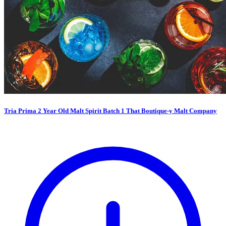
Tria Prima 2 Year Old Malt Spirit Batch 1 That Boutique-y Malt Company