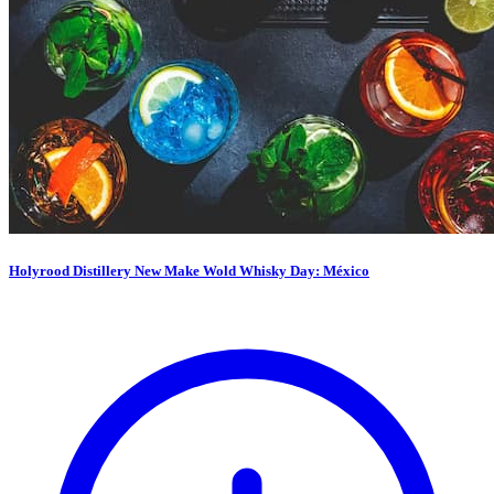
Holyrood Distillery New Make Wold Whisky Day: México