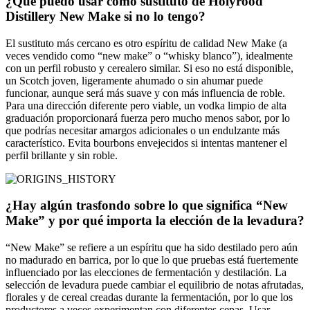
¿Qué puedo usar como sustituto de Holyrood
Distillery New Make si no lo tengo?
El sustituto más cercano es otro espíritu de calidad New Make (a
veces vendido como “new make” o “whisky blanco”), idealmente
con un perfil robusto y cerealero similar. Si eso no está disponible,
un Scotch joven, ligeramente ahumado o sin ahumar puede
funcionar, aunque será más suave y con más influencia de roble.
Para una dirección diferente pero viable, un vodka limpio de alta
graduación proporcionará fuerza pero mucho menos sabor, por lo
que podrías necesitar amargos adicionales o un endulzante más
característico. Evita bourbons envejecidos si intentas mantener el
perfil brillante y sin roble.
¿Hay algún trasfondo sobre lo que significa “New
Make” y por qué importa la elección de la levadura?
“New Make” se refiere a un espíritu que ha sido destilado pero aún
no madurado en barrica, por lo que lo que pruebas está fuertemente
influenciado por las elecciones de fermentación y destilación. La
selección de levadura puede cambiar el equilibrio de notas afrutadas,
florales y de cereal creadas durante la fermentación, por lo que los
productores a veces experimentan con diferentes cepas. Usar