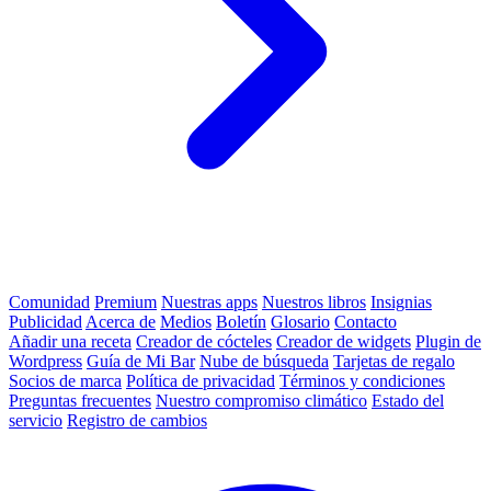
Comunidad
Premium
Nuestras apps
Nuestros libros
Insignias
Publicidad
Acerca de
Medios
Boletín
Glosario
Contacto
Añadir una receta
Creador de cócteles
Creador de widgets
Plugin de
Wordpress
Guía de Mi Bar
Nube de búsqueda
Tarjetas de regalo
Socios de marca
Política de privacidad
Términos y condiciones
Preguntas frecuentes
Nuestro compromiso climático
Estado del
servicio
Registro de cambios