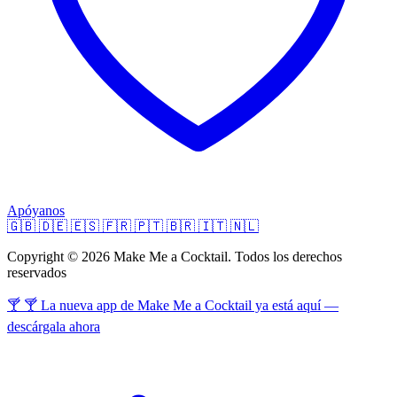
Apóyanos
🇬🇧
🇩🇪
🇪🇸
🇫🇷
🇵🇹
🇧🇷
🇮🇹
🇳🇱
Copyright © 2026 Make Me a Cocktail. Todos los derechos
reservados
🍸 🍸 La nueva app de Make Me a Cocktail ya está aquí —
descárgala ahora