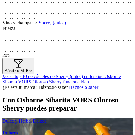
. . . . . . . . . . . . . . . . . . . . . . . . . . . . . . . . . . . . . . . . . . . . . . . . . . . . . .
. . . . . . . . . . . . . . . . . . . . . . . . . . . . . . . . . . . . . . . . . . . . . . . . . . . . . .
. . . . . . . . . . . . . . . . . . . . . . . . . . . . . . . . . . . . . . . . . . . . . . . . . . . . . .
. . . . . . . . . . . . . .
Vino y champán >
Sherry (dulce)
Fuerza
. . . . . . . . . . . . . . . . . . . . . . . . . . . . . . . . . . . . . . . . . . . . . . . . . . . . . .
. . . . . . . . . . . . . . . . . . . . . . . . . . . . . . . . . . . . . . . . . . . . . . . . . . . . . .
. . . . . . . . . . . . . . . . . . . . . . . . . . . . . . . . . . . . . . . . . . . . . . . . . . . . . .
. . . . . . . . . . . . . .
20%
Añadir a Mi Bar
Ver el top 10 de cócteles de Sherry (dulce) en los que Osborne
Sibarita VORS Oloroso Sherry funciona bien
¿Es esta tu marca? Háznoslo saber
Háznoslo saber
Con Osborne Sibarita VORS Oloroso
Sherry puedes preparar
Dulce y Herbal Deluxe
Dolores