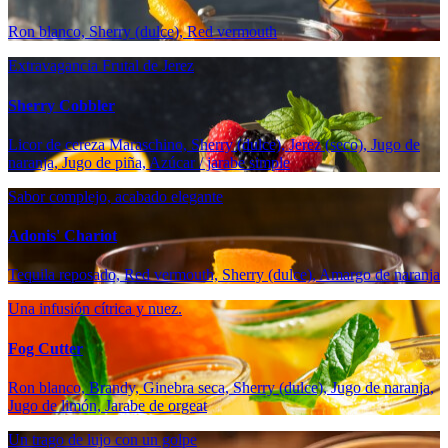
Ron blanco, Sherry (dulce), Red vermouth
Extravagancia Frutal de Jerez
Sherry Cobbler
Licor de cereza Maraschino, Sherry (dulce), Jerez (seco), Jugo de
naranja, Jugo de piña, Azúcar / jarabe simple
Sabor complejo, acabado elegante
Adonis' Chariot
Tequila reposado, Red vermouth, Sherry (dulce), Amargo de naranja
Una infusión cítrica y nuez.
Fog Cutter
Ron blanco, Brandy, Ginebra seca, Sherry (dulce), Jugo de naranja,
Jugo de limón, Jarabe de orgeat
Un trago de lujo con un golpe