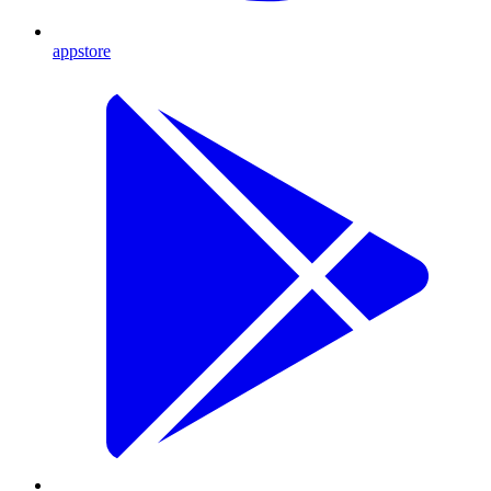
appstore