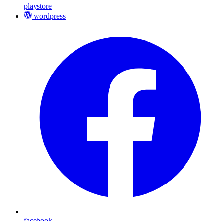
playstore
wordpress
facebook