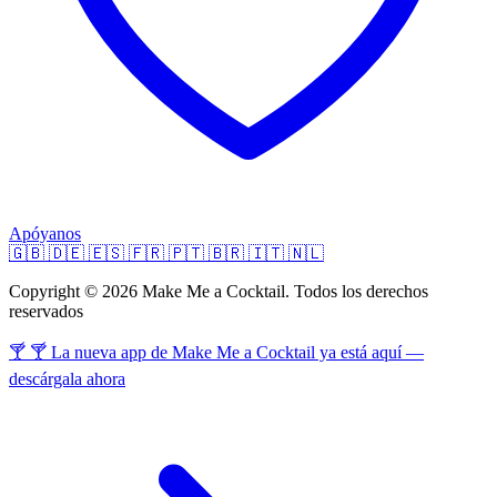
Apóyanos
🇬🇧
🇩🇪
🇪🇸
🇫🇷
🇵🇹
🇧🇷
🇮🇹
🇳🇱
Copyright © 2026 Make Me a Cocktail. Todos los derechos
reservados
🍸 🍸 La nueva app de Make Me a Cocktail ya está aquí —
descárgala ahora