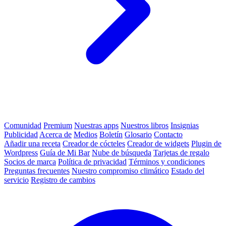
Comunidad
Premium
Nuestras apps
Nuestros libros
Insignias
Publicidad
Acerca de
Medios
Boletín
Glosario
Contacto
Añadir una receta
Creador de cócteles
Creador de widgets
Plugin de
Wordpress
Guía de Mi Bar
Nube de búsqueda
Tarjetas de regalo
Socios de marca
Política de privacidad
Términos y condiciones
Preguntas frecuentes
Nuestro compromiso climático
Estado del
servicio
Registro de cambios