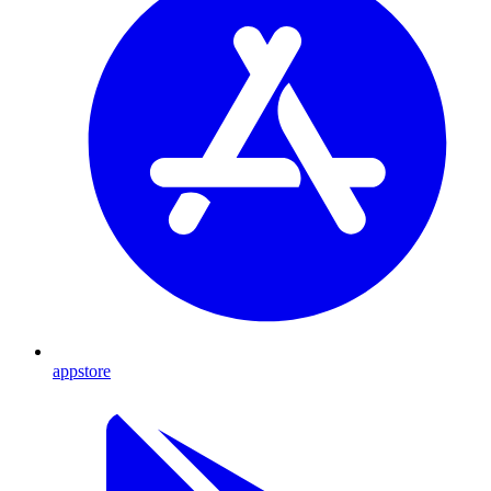
appstore