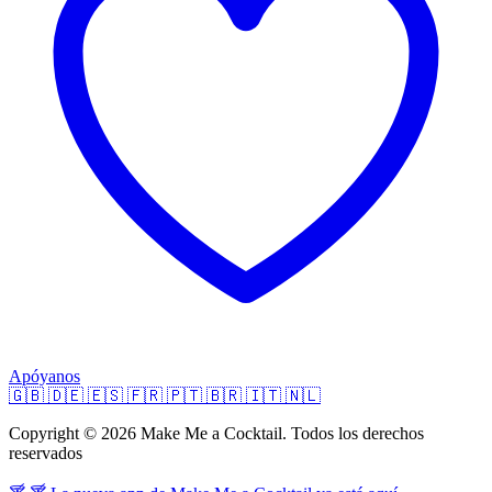
Apóyanos
🇬🇧
🇩🇪
🇪🇸
🇫🇷
🇵🇹
🇧🇷
🇮🇹
🇳🇱
Copyright © 2026 Make Me a Cocktail. Todos los derechos
reservados