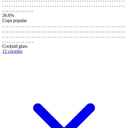
. . . . . . . . . . . . . . . . . . . . . . . . . . . . . . . . . . . . . . . . . . . . . . . . . . . . . .
. . . . . . . . . . . . . .
26.6%
Copa popular
. . . . . . . . . . . . . . . . . . . . . . . . . . . . . . . . . . . . . . . . . . . . . . . . . . . . . .
. . . . . . . . . . . . . . . . . . . . . . . . . . . . . . . . . . . . . . . . . . . . . . . . . . . . . .
. . . . . . . . . . . . . . . . . . . . . . . . . . . . . . . . . . . . . . . . . . . . . . . . . . . . . .
. . . . . . . . . . . . . .
Cocktail glass
12 cócteles