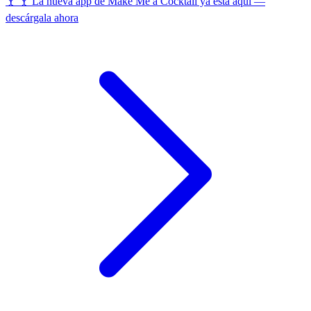
🍸 🍸 La nueva app de Make Me a Cocktail ya está aquí —
descárgala ahora