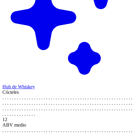
Hub de Whiskey
Cócteles
. . . . . . . . . . . . . . . . . . . . . . . . . . . . . . . . . . . . . . . . . . . . . . . . . . . . . .
. . . . . . . . . . . . . . . . . . . . . . . . . . . . . . . . . . . . . . . . . . . . . . . . . . . . . .
. . . . . . . . . . . . . . . . . . . . . . . . . . . . . . . . . . . . . . . . . . . . . . . . . . . . . .
. . . . . . . . . . . . . .
12
ABV medio
. . . . . . . . . . . . . . . . . . . . . . . . . . . . . . . . . . . . . . . . . . . . . . . . . . . . . .
. . . . . . . . . . . . . . . . . . . . . . . . . . . . . . . . . . . . . . . . . . . . . . . . . . . . . .