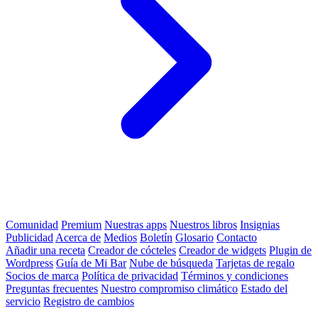
Comunidad
Premium
Nuestras apps
Nuestros libros
Insignias
Publicidad
Acerca de
Medios
Boletín
Glosario
Contacto
Añadir una receta
Creador de cócteles
Creador de widgets
Plugin de
Wordpress
Guía de Mi Bar
Nube de búsqueda
Tarjetas de regalo
Socios de marca
Política de privacidad
Términos y condiciones
Preguntas frecuentes
Nuestro compromiso climático
Estado del
servicio
Registro de cambios