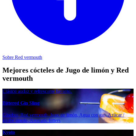
Sobre Red vermouth
Mejores cócteles de Jugo de limón y Red
vermouth
Clásico audaz y refrescante favorito.
Bittered Gin Sling
Ginebra, Red vermouth, Jugo de limón, Agua con gas, Azúcar /
jarabe simple, Aromatic bitters
Kyoto