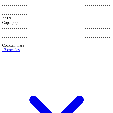
. . . . . . . . . . . . . . . . . . . . . . . . . . . . . . . . . . . . . . . . . . . . . . . . . . . . . .
. . . . . . . . . . . . . . . . . . . . . . . . . . . . . . . . . . . . . . . . . . . . . . . . . . . . . .
. . . . . . . . . . . . . .
22.6%
Copa popular
. . . . . . . . . . . . . . . . . . . . . . . . . . . . . . . . . . . . . . . . . . . . . . . . . . . . . .
. . . . . . . . . . . . . . . . . . . . . . . . . . . . . . . . . . . . . . . . . . . . . . . . . . . . . .
. . . . . . . . . . . . . . . . . . . . . . . . . . . . . . . . . . . . . . . . . . . . . . . . . . . . . .
. . . . . . . . . . . . . .
Cocktail glass
13 cócteles