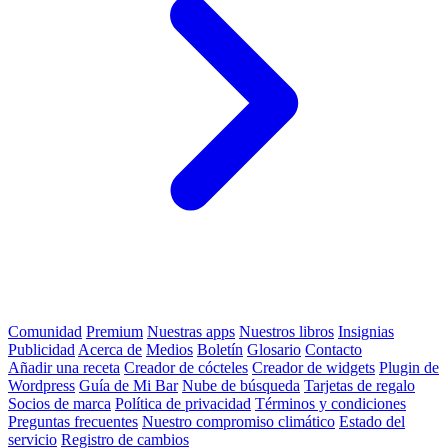
Comunidad
Premium
Nuestras apps
Nuestros libros
Insignias
Publicidad
Acerca de
Medios
Boletín
Glosario
Contacto
Añadir una receta
Creador de cócteles
Creador de widgets
Plugin de
Wordpress
Guía de Mi Bar
Nube de búsqueda
Tarjetas de regalo
Socios de marca
Política de privacidad
Términos y condiciones
Preguntas frecuentes
Nuestro compromiso climático
Estado del
servicio
Registro de cambios