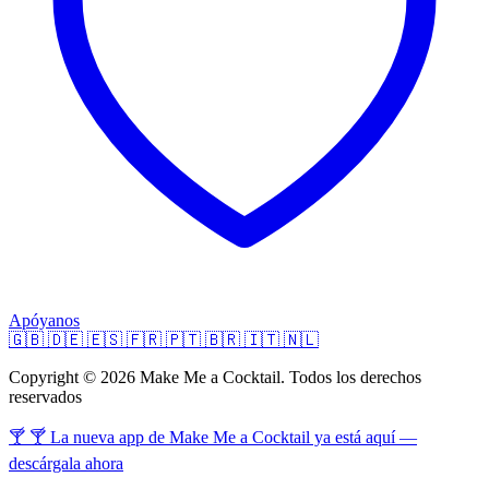
Apóyanos
🇬🇧
🇩🇪
🇪🇸
🇫🇷
🇵🇹
🇧🇷
🇮🇹
🇳🇱
Copyright © 2026 Make Me a Cocktail. Todos los derechos
reservados
🍸 🍸 La nueva app de Make Me a Cocktail ya está aquí —
descárgala ahora