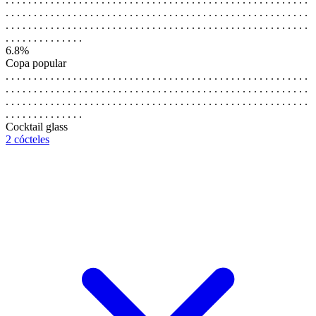
. . . . . . . . . . . . . . . . . . . . . . . . . . . . . . . . . . . . . . . . . . . . . . . . . . . . . .
. . . . . . . . . . . . . . . . . . . . . . . . . . . . . . . . . . . . . . . . . . . . . . . . . . . . . .
. . . . . . . . . . . . . .
6.8%
Copa popular
. . . . . . . . . . . . . . . . . . . . . . . . . . . . . . . . . . . . . . . . . . . . . . . . . . . . . .
. . . . . . . . . . . . . . . . . . . . . . . . . . . . . . . . . . . . . . . . . . . . . . . . . . . . . .
. . . . . . . . . . . . . . . . . . . . . . . . . . . . . . . . . . . . . . . . . . . . . . . . . . . . . .
. . . . . . . . . . . . . .
Cocktail glass
2 cócteles