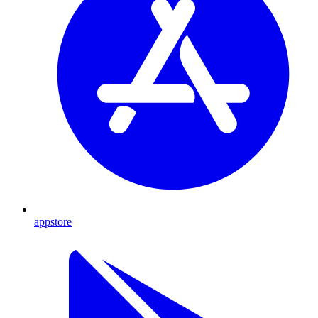
appstore