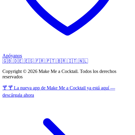
Apóyanos
🇬🇧
🇩🇪
🇪🇸
🇫🇷
🇵🇹
🇧🇷
🇮🇹
🇳🇱
Copyright © 2026 Make Me a Cocktail. Todos los derechos
reservados
🍸 🍸 La nueva app de Make Me a Cocktail ya está aquí —
descárgala ahora