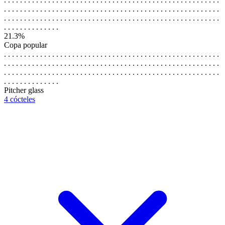
. . . . . . . . . . . . . . . . . . . . . . . . . . . . . . . . . . . . . . . . . . . . . . . . . . . . . .
. . . . . . . . . . . . . . . . . . . . . . . . . . . . . . . . . . . . . . . . . . . . . . . . . . . . . .
. . . . . . . . . . . . . .
21.3%
Copa popular
. . . . . . . . . . . . . . . . . . . . . . . . . . . . . . . . . . . . . . . . . . . . . . . . . . . . . .
. . . . . . . . . . . . . . . . . . . . . . . . . . . . . . . . . . . . . . . . . . . . . . . . . . . . . .
. . . . . . . . . . . . . . . . . . . . . . . . . . . . . . . . . . . . . . . . . . . . . . . . . . . . . .
. . . . . . . . . . . . . .
Pitcher glass
4 cócteles