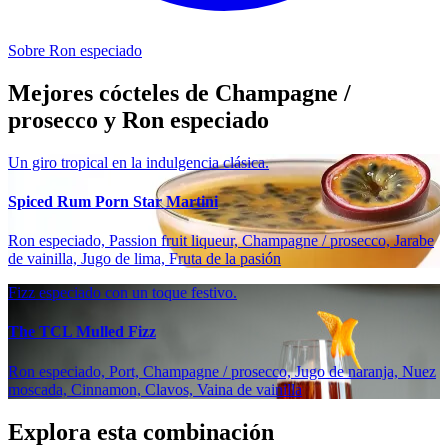
Sobre Ron especiado
Mejores cócteles de Champagne /
prosecco y Ron especiado
Un giro tropical en la indulgencia clásica.
Spiced Rum Porn Star Martini
Ron especiado, Passion fruit liqueur, Champagne / prosecco, Jarabe
de vainilla, Jugo de lima, Fruta de la pasión
Fizz especiado con un toque festivo.
The TCL Mulled Fizz
Ron especiado, Port, Champagne / prosecco, Jugo de naranja, Nuez
moscada, Cinnamon, Clavos, Vaina de vainilla
Explora esta combinación