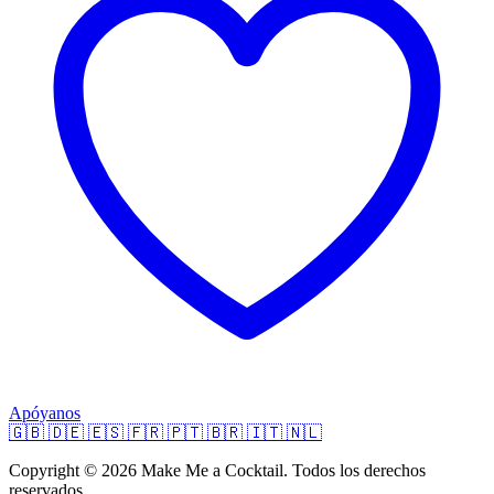
Apóyanos
🇬🇧
🇩🇪
🇪🇸
🇫🇷
🇵🇹
🇧🇷
🇮🇹
🇳🇱
Copyright © 2026 Make Me a Cocktail. Todos los derechos
reservados