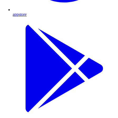
appstore