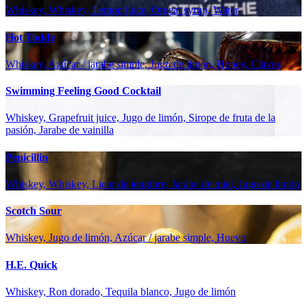
Whiskey, Whiskey, Lemon juice, Orgeat syrup, Water
Hot Toddy
Whiskey, Azúcar / jarabe simple, Jugo de limón, Honey, Clavos
Swimming Feeling Good Cocktail
Whiskey, Grapefruit juice, Jugo de limón, Sirope de fruta de la
pasión, Jarabe de vainilla
Penicillin
Whiskey, Whiskey, Licor de jengibre, Jarabe de miel, Jugo de limón
Scotch Sour
Whiskey, Jugo de limón, Azúcar / jarabe simple, Huevo
H.E. Quick
Whiskey, Ron dorado, Tequila blanco, Jugo de limón