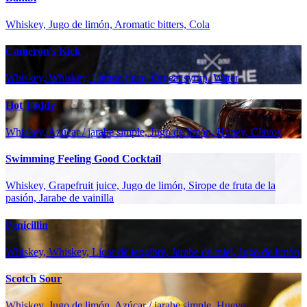
Whiskey, Jugo de limón, Aromatic bitters, Cola
Cameron's Kick
Whiskey, Whiskey, Lemon juice, Orgeat syrup, Water
Hot Toddy
Whiskey, Azúcar / jarabe simple, Jugo de limón, Honey, Clavos
Swimming Feeling Good Cocktail
Whiskey, Grapefruit juice, Jugo de limón, Sirope de fruta de la
pasión, Jarabe de vainilla
Penicillin
Whiskey, Whiskey, Licor de jengibre, Jarabe de miel, Jugo de limón
Scotch Sour
Whiskey, Jugo de limón, Azúcar / jarabe simple, Huevo