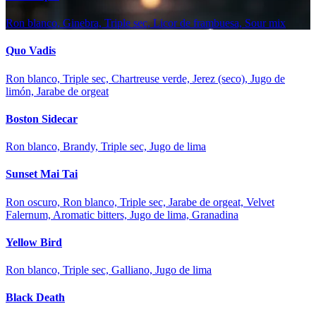
Ron blanco, Ginebra, Triple sec, Licor de frambuesa, Sour mix
Quo Vadis
Ron blanco, Triple sec, Chartreuse verde, Jerez (seco), Jugo de
limón, Jarabe de orgeat
Boston Sidecar
Ron blanco, Brandy, Triple sec, Jugo de lima
Sunset Mai Tai
Ron oscuro, Ron blanco, Triple sec, Jarabe de orgeat, Velvet
Falernum, Aromatic bitters, Jugo de lima, Granadina
Yellow Bird
Ron blanco, Triple sec, Galliano, Jugo de lima
Black Death