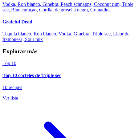
Vodka, Ron blanco, Ginebra, Peach schnapps, Coconut rum, Triple
sec, Blue curaçao, Cordial de grosella negra, Granadina
Grateful Dead
Tequila blanco, Ron blanco, Vodka, Ginebra, Triple sec, Licor de
frambuesa, Sour mix
Explorar más
Top 10
Top 10 cócteles de Triple sec
10 recipes
Ver lista