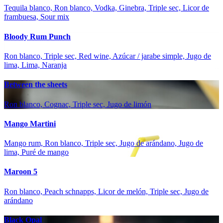
Tequila blanco, Ron blanco, Vodka, Ginebra, Triple sec, Licor de
frambuesa, Sour mix
Bloody Rum Punch
Ron blanco, Triple sec, Red wine, Azúcar / jarabe simple, Jugo de
lima, Lima, Naranja
Between the sheets
Ron blanco, Cognac, Triple sec, Jugo de limón
Mango Martini
Mango rum, Ron blanco, Triple sec, Jugo de arándano, Jugo de
lima, Puré de mango
Maroon 5
Ron blanco, Peach schnapps, Licor de melón, Triple sec, Jugo de
arándano
Black Opal