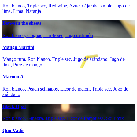
Ron blanco, Triple sec, Red wine, Azúcar / jarabe simple, Jugo de
lima, Lima, Naranja
Between the sheets
Ron blanco, Cognac, Triple sec, Jugo de limón
Mango Martini
Mango rum, Ron blanco, Triple sec, Jugo de arándano, Jugo de
lima, Puré de mango
Maroon 5
Ron blanco, Peach schnapps, Licor de melón, Triple sec, Jugo de
arándano
Black Opal
Ron blanco, Ginebra, Triple sec, Licor de frambuesa, Sour mix
Quo Vadis