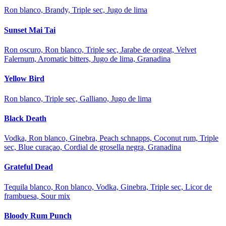
Ron blanco, Brandy, Triple sec, Jugo de lima
Sunset Mai Tai
Ron oscuro, Ron blanco, Triple sec, Jarabe de orgeat, Velvet
Falernum, Aromatic bitters, Jugo de lima, Granadina
Yellow Bird
Ron blanco, Triple sec, Galliano, Jugo de lima
Black Death
Vodka, Ron blanco, Ginebra, Peach schnapps, Coconut rum, Triple
sec, Blue curaçao, Cordial de grosella negra, Granadina
Grateful Dead
Tequila blanco, Ron blanco, Vodka, Ginebra, Triple sec, Licor de
frambuesa, Sour mix
Bloody Rum Punch