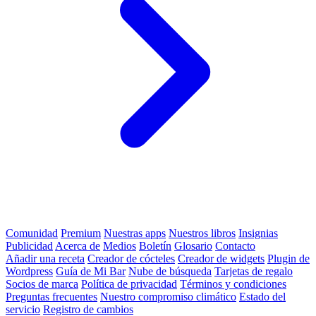
Comunidad
Premium
Nuestras apps
Nuestros libros
Insignias
Publicidad
Acerca de
Medios
Boletín
Glosario
Contacto
Añadir una receta
Creador de cócteles
Creador de widgets
Plugin de
Wordpress
Guía de Mi Bar
Nube de búsqueda
Tarjetas de regalo
Socios de marca
Política de privacidad
Términos y condiciones
Preguntas frecuentes
Nuestro compromiso climático
Estado del
servicio
Registro de cambios