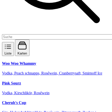
Liste
Karten
Woo Woo Whammy
Vodka, Peach schnapps, Roséwein, Cranberrysaft, Smirnoff Ice
Pink Sourz
Vodka, Kirschlikör, Roséwein
Cherub's Cup