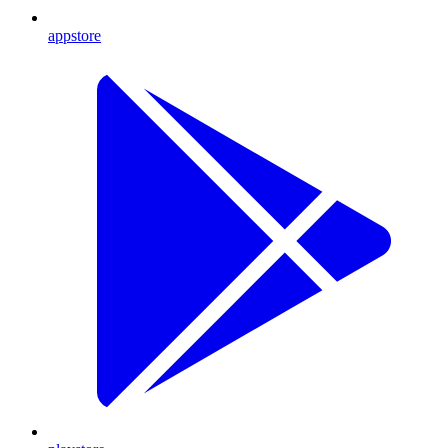
appstore