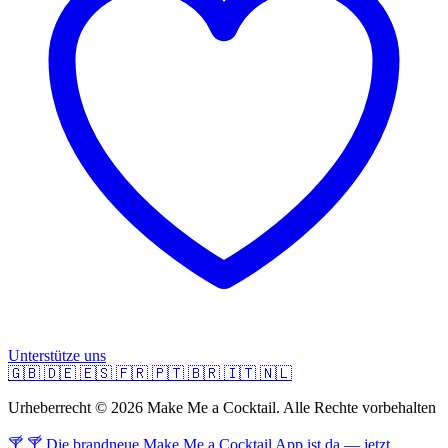
Unterstütze uns
🇬🇧
🇩🇪
🇪🇸
🇫🇷
🇵🇹
🇧🇷
🇮🇹
🇳🇱
Urheberrecht © 2026 Make Me a Cocktail. Alle Rechte vorbehalten
🍸 🍸 Die brandneue Make Me a Cocktail App ist da — jetzt