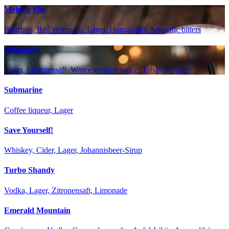
Melnyk Flip
Bourbon, Red vermouth, Lager, Honigsirup, Aromatic bitters
Michelada
Lager, Limettensaft, Worcestershire sauce, Tabasco Sauce
Submarine
Coffee liqueur, Lager
Save Yourself!
Whiskey, Cider, Lager, Johannisbeer-Sirup
Turbo Shandy
Vodka, Lager, Zitronensaft, Limonade
Emerald Mountain