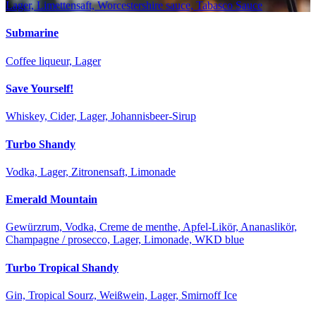
Lager, Limettensaft, Worcestershire sauce, Tabasco Sauce
Submarine
Coffee liqueur, Lager
Save Yourself!
Whiskey, Cider, Lager, Johannisbeer-Sirup
Turbo Shandy
Vodka, Lager, Zitronensaft, Limonade
Emerald Mountain
Gewürzrum, Vodka, Creme de menthe, Apfel-Likör, Ananaslikör,
Champagne / prosecco, Lager, Limonade, WKD blue
Turbo Tropical Shandy
Gin, Tropical Sourz, Weißwein, Lager, Smirnoff Ice