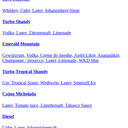
Whiskey, Cider, Lager, Johannisbeer-Sirup
Turbo Shandy
Vodka, Lager, Zitronensaft, Limonade
Emerald Mountain
Gewürzrum, Vodka, Creme de menthe, Apfel-Likör, Ananaslikör,
Champagne / prosecco, Lager, Limonade, WKD blue
Turbo Tropical Shandy
Gin, Tropical Sourz, Weißwein, Lager, Smirnoff Ice
Cajun Michelada
Lager, Tomato juice, Limettensaft, Tabasco Sauce
Diesel
Cider, Lager, Johannisbeersaft