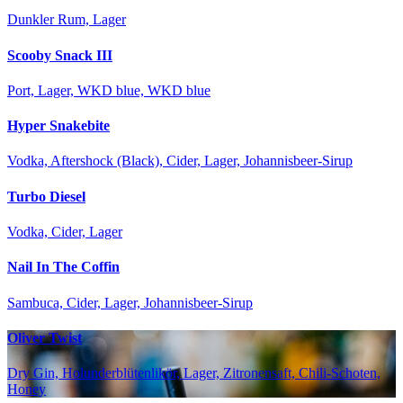
Dunkler Rum, Lager
Scooby Snack III
Port, Lager, WKD blue, WKD blue
Hyper Snakebite
Vodka, Aftershock (Black), Cider, Lager, Johannisbeer-Sirup
Turbo Diesel
Vodka, Cider, Lager
Nail In The Coffin
Sambuca, Cider, Lager, Johannisbeer-Sirup
Oliver Twist
Dry Gin, Holunderblütenlikör, Lager, Zitronensaft, Chili-Schoten,
Honey