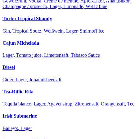
Gewürzrum, Vodka, Creme de menthe, Apfel-Likör, Ananaslikör,
Champagne / prosecco, Lager, Limonade, WKD blue
Turbo Tropical Shandy
Gin, Tropical Sourz, Weißwein, Lager, Smirnoff Ice
Cajun Michelada
Lager, Tomato juice, Limettensaft, Tabasco Sauce
Diesel
Cider, Lager, Johannisbeersaft
Tea-Riffic Rita
Tequila blanco, Lager, Agavensirup, Zitronensaft, Orangensaft, Tee
Irish Submarine
Bailey's, Lager