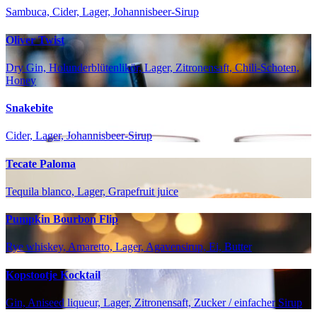
Sambuca, Cider, Lager, Johannisbeer-Sirup
Oliver Twist
Dry Gin, Holunderblütenlikör, Lager, Zitronensaft, Chili-Schoten,
Honey
Snakebite
Cider, Lager, Johannisbeer-Sirup
Tecate Paloma
Tequila blanco, Lager, Grapefruit juice
Pumpkin Bourbon Flip
Rye whiskey, Amaretto, Lager, Agavensirup, Ei, Butter
Kopstootje Kocktail
Gin, Aniseed liqueur, Lager, Zitronensaft, Zucker / einfacher Sirup