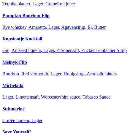
Tequila blanco, Lager, Grapefruit juice
Pumpkin Bourbon Flip
Rye whiskey, Amaretto, Lager, Agavensirup, Ei, Butter
Kopstootje Kocktail
Gin, Aniseed liqueur, Lager, Zitronensaft, Zucker / einfacher Sirup
Melnyk Flip
Bourbon, Red vermouth, Lager, Honigsirup, Aromatic bitters
Michelada
Lager, Limettensaft, Worcestershire sauce, Tabasco Sauce
Submarine
Coffee liqueur, Lager
Save Yourself!