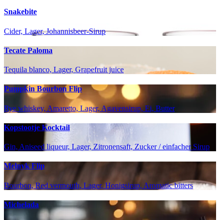
Snakebite
Cider, Lager, Johannisbeer-Sirup
Tecate Paloma
Tequila blanco, Lager, Grapefruit juice
Pumpkin Bourbon Flip
Rye whiskey, Amaretto, Lager, Agavensirup, Ei, Butter
Kopstootje Kocktail
Gin, Aniseed liqueur, Lager, Zitronensaft, Zucker / einfacher Sirup
Melnyk Flip
Bourbon, Red vermouth, Lager, Honigsirup, Aromatic bitters
Michelada