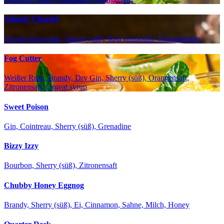
Adonis' Chariot
Tequila Reposado, Sherry (süß), Red vermouth, Orangenbitter
Fog Cutter
Weißer Rum, Brandy, Dry Gin, Sherry (süß), Orangensaft,
Zitronensaft, Orgeat syrup
Sweet Poison
Gin, Cointreau, Sherry (süß), Grenadine
Bizzy Izzy
Bourbon, Sherry (süß), Zitronensaft
Chubby Honey Eggnog
Brandy, Sherry (süß), Ei, Cinnamon, Sahne, Milch, Honey