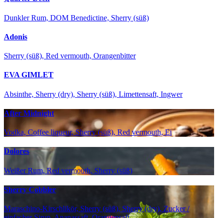
Dunkler Rum, DOM Benedictine, Sherry (süß)
Adonis
Sherry (süß), Red vermouth, Orangenbitter
EVA GIMLET
Absinthe, Sherry (dry), Sherry (süß), Limettensaft, Ingwer
After Midnight
Vodka, Coffee liqueur, Sherry (süß), Red vermouth, Ei
Dolores
Weißer Rum, Red vermouth, Sherry (süß)
Sherry Cobbler
Maraschino-Kirschlikör, Sherry (süß), Sherry (dry), Zucker /
einfacher Sirup, Ananassaft, Orangensaft