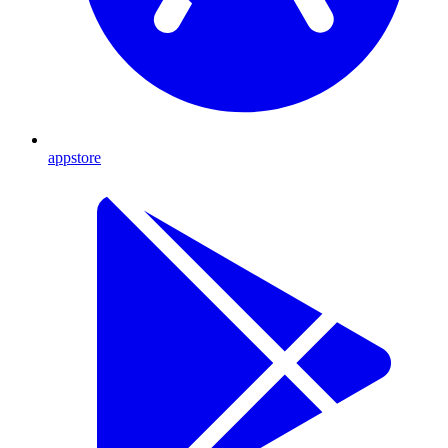
appstore