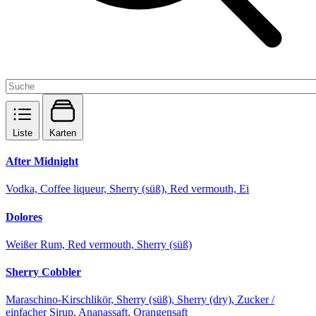
Liste
Karten
After Midnight
Vodka, Coffee liqueur, Sherry (süß), Red vermouth, Ei
Dolores
Weißer Rum, Red vermouth, Sherry (süß)
Sherry Cobbler
Maraschino-Kirschlikör, Sherry (süß), Sherry (dry), Zucker /
einfacher Sirup, Ananassaft, Orangensaft