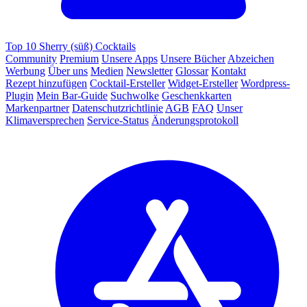
Top 10 Sherry (süß) Cocktails
Community
Premium
Unsere Apps
Unsere Bücher
Abzeichen
Werbung
Über uns
Medien
Newsletter
Glossar
Kontakt
Rezept hinzufügen
Cocktail-Ersteller
Widget-Ersteller
Wordpress-
Plugin
Mein Bar-Guide
Suchwolke
Geschenkkarten
Markenpartner
Datenschutzrichtlinie
AGB
FAQ
Unser
Klimaversprechen
Service-Status
Änderungsprotokoll