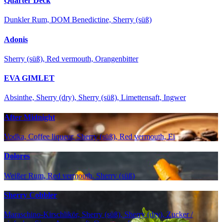
Quarter Deck
Dunkler Rum, DOM Benedictine, Sherry (süß)
Adonis
Sherry (süß), Red vermouth, Orangenbitter
EVA GIMLET
Absinthe, Sherry (dry), Sherry (süß), Limettensaft, Ingwer
After Midnight
Vodka, Coffee liqueur, Sherry (süß), Red vermouth, Ei
Dolores
Weißer Rum, Red vermouth, Sherry (süß)
Sherry Cobbler
Maraschino-Kirschlikör, Sherry (süß), Sherry (dry), Zucker /