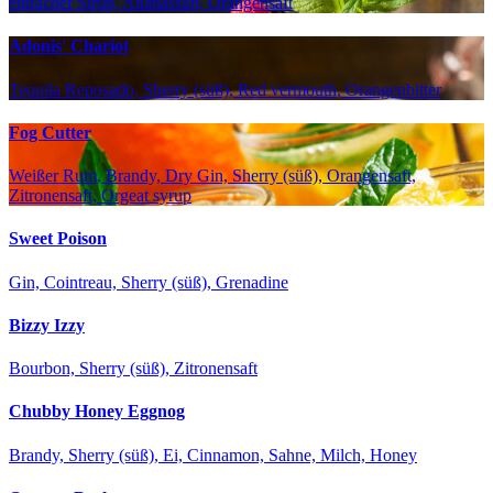
einfacher Sirup, Ananassaft, Orangensaft
Adonis' Chariot
Tequila Reposado, Sherry (süß), Red vermouth, Orangenbitter
Fog Cutter
Weißer Rum, Brandy, Dry Gin, Sherry (süß), Orangensaft,
Zitronensaft, Orgeat syrup
Sweet Poison
Gin, Cointreau, Sherry (süß), Grenadine
Bizzy Izzy
Bourbon, Sherry (süß), Zitronensaft
Chubby Honey Eggnog
Brandy, Sherry (süß), Ei, Cinnamon, Sahne, Milch, Honey