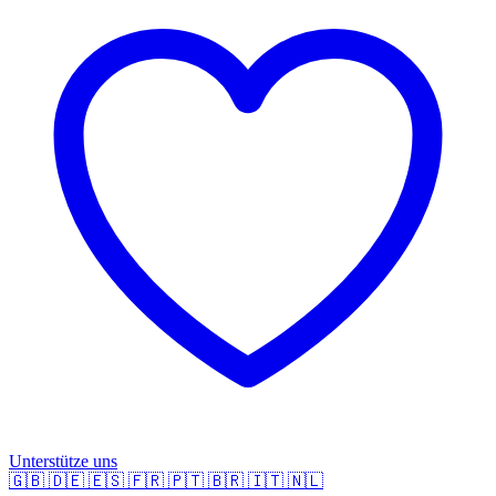
Unterstütze uns
🇬🇧
🇩🇪
🇪🇸
🇫🇷
🇵🇹
🇧🇷
🇮🇹
🇳🇱