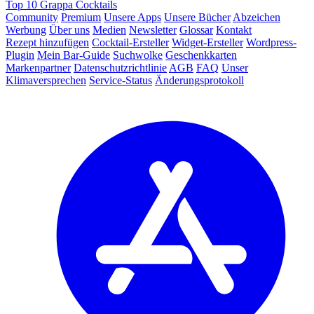
Top 10 Grappa Cocktails
Community
Premium
Unsere Apps
Unsere Bücher
Abzeichen
Werbung
Über uns
Medien
Newsletter
Glossar
Kontakt
Rezept hinzufügen
Cocktail-Ersteller
Widget-Ersteller
Wordpress-
Plugin
Mein Bar-Guide
Suchwolke
Geschenkkarten
Markenpartner
Datenschutzrichtlinie
AGB
FAQ
Unser
Klimaversprechen
Service-Status
Änderungsprotokoll