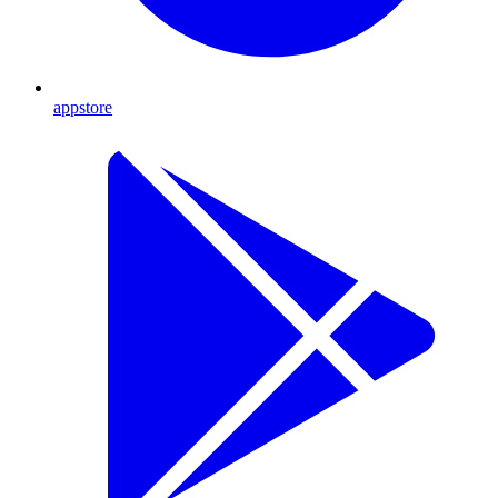
appstore