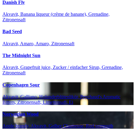
Danish Fly
Akvavit, Banana liqueur (crème de banane), Grenadine,
Zitronensaft
Bad Seed
Akvavit, Amaro, Amaro, Zitronensaft
The Midnight Sun
Akvavit, Grapefruit juice, Zucker / einfacher Sirup, Grenadine,
Zitronensaft
Copenhagen Sour
Akvavit, Galliano, Holunderblütenlikör, Peychaud's Aromatic
Bitters, Zitronensaft, Limettensaft, Ei
Norwegian Wood
Apple brandy, Akvavit, Gelber Chartreuse, Red vermouth