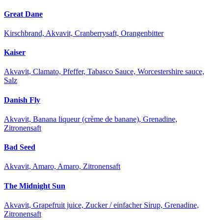
Great Dane
Kirschbrand, Akvavit, Cranberrysaft, Orangenbitter
Kaiser
Akvavit, Clamato, Pfeffer, Tabasco Sauce, Worcestershire sauce,
Salz
Danish Fly
Akvavit, Banana liqueur (crème de banane), Grenadine,
Zitronensaft
Bad Seed
Akvavit, Amaro, Amaro, Zitronensaft
The Midnight Sun
Akvavit, Grapefruit juice, Zucker / einfacher Sirup, Grenadine,
Zitronensaft