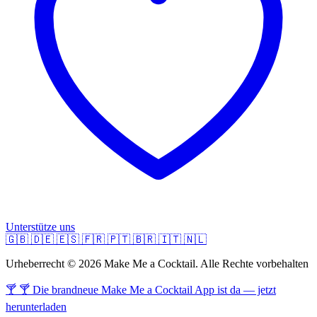
Unterstütze uns
🇬🇧
🇩🇪
🇪🇸
🇫🇷
🇵🇹
🇧🇷
🇮🇹
🇳🇱
Urheberrecht © 2026 Make Me a Cocktail. Alle Rechte vorbehalten
🍸 🍸 Die brandneue Make Me a Cocktail App ist da — jetzt
herunterladen