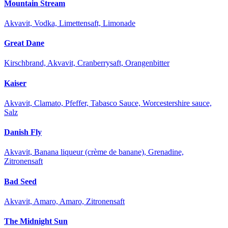
Mountain Stream
Akvavit, Vodka, Limettensaft, Limonade
Great Dane
Kirschbrand, Akvavit, Cranberrysaft, Orangenbitter
Kaiser
Akvavit, Clamato, Pfeffer, Tabasco Sauce, Worcestershire sauce,
Salz
Danish Fly
Akvavit, Banana liqueur (crème de banane), Grenadine,
Zitronensaft
Bad Seed
Akvavit, Amaro, Amaro, Zitronensaft
The Midnight Sun