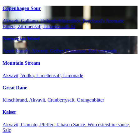
Copenhagen Sour
Akvavit, Galliano, Holunderblütenlikör, Peychaud's Aromatic
Bitters, Zitronensaft, Limettensaft, Ei
Norwegian Wood
Apple brandy, Akvavit, Gelber Chartreuse, Red vermouth
Mountain Stream
Akvavit, Vodka, Limettensaft, Limonade
Great Dane
Kirschbrand, Akvavit, Cranberrysaft, Orangenbitter
Kaiser
Akvavit, Clamato, Pfeffer, Tabasco Sauce, Worcestershire sauce,
Salz