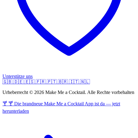
Unterstütze uns
🇬🇧
🇩🇪
🇪🇸
🇫🇷
🇵🇹
🇧🇷
🇮🇹
🇳🇱
Urheberrecht © 2026 Make Me a Cocktail. Alle Rechte vorbehalten
🍸 🍸 Die brandneue Make Me a Cocktail App ist da — jetzt
herunterladen