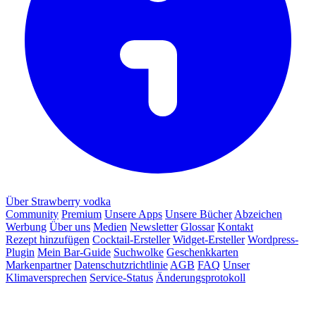
Über Strawberry vodka
Community
Premium
Unsere Apps
Unsere Bücher
Abzeichen
Werbung
Über uns
Medien
Newsletter
Glossar
Kontakt
Rezept hinzufügen
Cocktail-Ersteller
Widget-Ersteller
Wordpress-
Plugin
Mein Bar-Guide
Suchwolke
Geschenkkarten
Markenpartner
Datenschutzrichtlinie
AGB
FAQ
Unser
Klimaversprechen
Service-Status
Änderungsprotokoll