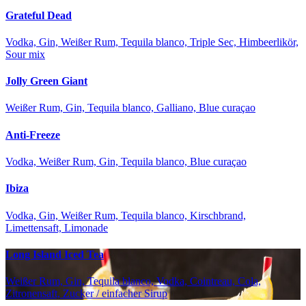
Grateful Dead
Vodka, Gin, Weißer Rum, Tequila blanco, Triple Sec, Himbeerlikör,
Sour mix
Jolly Green Giant
Weißer Rum, Gin, Tequila blanco, Galliano, Blue curaçao
Anti-Freeze
Vodka, Weißer Rum, Gin, Tequila blanco, Blue curaçao
Ibiza
Vodka, Gin, Weißer Rum, Tequila blanco, Kirschbrand,
Limettensaft, Limonade
Long Island Iced Tea
Weißer Rum, Gin, Tequila blanco, Vodka, Cointreau, Cola,
Zitronensaft, Zucker / einfacher Sirup