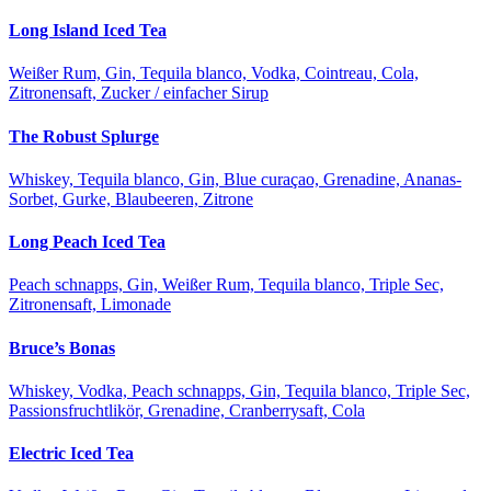
Long Island Iced Tea
Weißer Rum, Gin, Tequila blanco, Vodka, Cointreau, Cola,
Zitronensaft, Zucker / einfacher Sirup
The Robust Splurge
Whiskey, Tequila blanco, Gin, Blue curaçao, Grenadine, Ananas-
Sorbet, Gurke, Blaubeeren, Zitrone
Long Peach Iced Tea
Peach schnapps, Gin, Weißer Rum, Tequila blanco, Triple Sec,
Zitronensaft, Limonade
Bruce’s Bonas
Whiskey, Vodka, Peach schnapps, Gin, Tequila blanco, Triple Sec,
Passionsfruchtlikör, Grenadine, Cranberrysaft, Cola
Electric Iced Tea