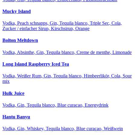
Mucky Island
Vodka, Peach schnapps, Gin, Tequila blanco, Triple Sec, Cola,
Zucker / einfacher Sirup, Kirschsirup, Orange
Bolton Meltdown
Vodka, Absinthe, Gin, Tequila blanco, Creme de menthe, Limonade
Long Island Raspberry Iced Tea
Vodka, Weißer Rum, Gin, Tequila blanco, Himbeerlikör, Cola, Sour
mix
Hulk Juice
Vodka, Gin, Tequila blanco, Blue curaçao, Energydrink
Hantu Banyu
Vodka, Gin, Whiskey, Tequila blanco, Blue curaçao, Weißwein