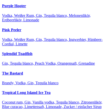
Purple Hooter
Vodka, Weißer Rum, Gin, Tequila blanco, Melonenlikör,
Erdbeerlikör, Limonade
Pink Peeler
Vodka, Weißer Rum, Gin, Tequila blanco, Ingwerbier, Himbeer-
Cordial, Limette
Splendid Toadfish
Gin, Tequila blanco, Peach Vodka, Orangensaft, Grenadine
The Bastard
Brandy, Vodka, Gin, Tequila blanco
Tropical Long Island Ice Tea
Coconut rum, Gin, Vanilla vodka, Tequila blanco, Zitronenlikör,
Blue curaçao, Limettensaft, Limonade, Zucker / einfacher Sirup