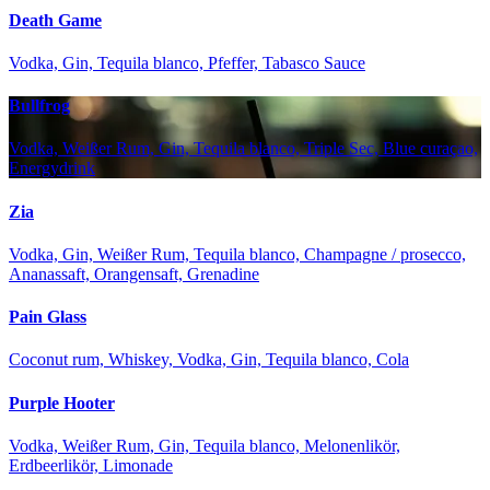
Death Game
Vodka, Gin, Tequila blanco, Pfeffer, Tabasco Sauce
Bullfrog
Vodka, Weißer Rum, Gin, Tequila blanco, Triple Sec, Blue curaçao,
Energydrink
Zia
Vodka, Gin, Weißer Rum, Tequila blanco, Champagne / prosecco,
Ananassaft, Orangensaft, Grenadine
Pain Glass
Coconut rum, Whiskey, Vodka, Gin, Tequila blanco, Cola
Purple Hooter
Vodka, Weißer Rum, Gin, Tequila blanco, Melonenlikör,
Erdbeerlikör, Limonade