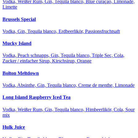
Vodka, Weißer Rum, Gin, Tequila blanco, Blue curaçao, Limonade,
Limette
Brussels Special
Vodka, Gin, Tequila blanco, Erdbeerlikör, Passionsfruchtsaft
Mucky Island
Vodka, Peach schnapps, Gin, Tequila blanco, Triple Sec, Cola,
Zucker / einfacher Sirup, Kirschsirup, Orange
Bolton Meltdown
Vodka, Absinthe, Gin, Tequila blanco, Creme de menthe, Limonade
Long Island Raspberry Iced Tea
Vodka, Weißer Rum, Gin, Tequila blanco, Himbeerlikör, Cola, Sour
mix
Hulk Juice