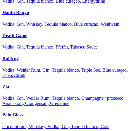
Vodka, Gin, Tequila blanco, Blue curaçao, Energydrink
Hantu Banyu
Vodka, Gin, Whiskey, Tequila blanco, Blue curaçao, Weißwein
Death Game
Vodka, Gin, Tequila blanco, Pfeffer, Tabasco Sauce
Bullfrog
Vodka, Weißer Rum, Gin, Tequila blanco, Triple Sec, Blue curaçao,
Energydrink
Zia
Vodka, Gin, Weißer Rum, Tequila blanco, Champagne / prosecco,
Ananassaft, Orangensaft, Grenadine
Pain Glass
Coconut rum, Whiskey, Vodka, Gin, Tequila blanco, Cola