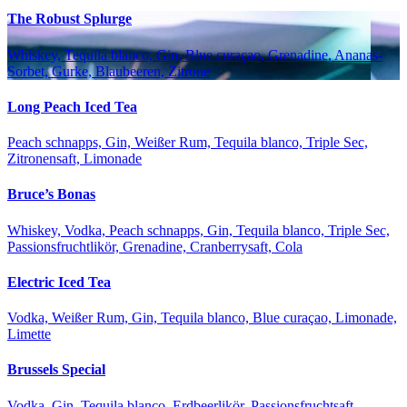
The Robust Splurge
Whiskey, Tequila blanco, Gin, Blue curaçao, Grenadine, Ananas-
Sorbet, Gurke, Blaubeeren, Zitrone
Long Peach Iced Tea
Peach schnapps, Gin, Weißer Rum, Tequila blanco, Triple Sec,
Zitronensaft, Limonade
Bruce’s Bonas
Whiskey, Vodka, Peach schnapps, Gin, Tequila blanco, Triple Sec,
Passionsfruchtlikör, Grenadine, Cranberrysaft, Cola
Electric Iced Tea
Vodka, Weißer Rum, Gin, Tequila blanco, Blue curaçao, Limonade,
Limette
Brussels Special
Vodka, Gin, Tequila blanco, Erdbeerlikör, Passionsfruchtsaft