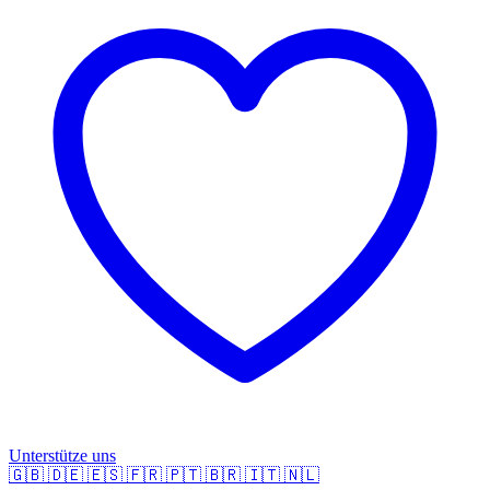
Unterstütze uns
🇬🇧
🇩🇪
🇪🇸
🇫🇷
🇵🇹
🇧🇷
🇮🇹
🇳🇱