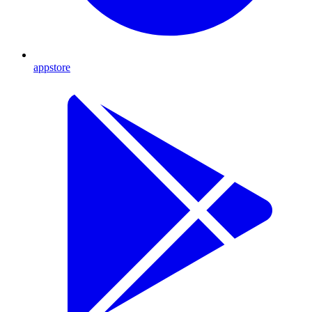
appstore