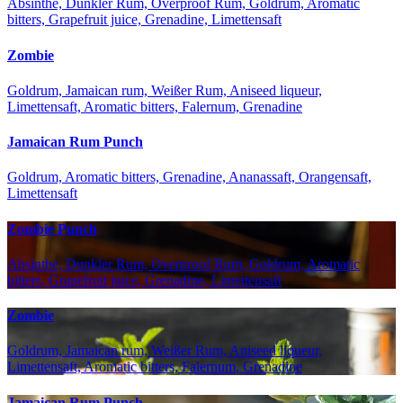
Absinthe, Dunkler Rum, Overproof Rum, Goldrum, Aromatic
bitters, Grapefruit juice, Grenadine, Limettensaft
Zombie
Goldrum, Jamaican rum, Weißer Rum, Aniseed liqueur,
Limettensaft, Aromatic bitters, Falernum, Grenadine
Jamaican Rum Punch
Goldrum, Aromatic bitters, Grenadine, Ananassaft, Orangensaft,
Limettensaft
Zombie Punch
Absinthe, Dunkler Rum, Overproof Rum, Goldrum, Aromatic
bitters, Grapefruit juice, Grenadine, Limettensaft
Zombie
Goldrum, Jamaican rum, Weißer Rum, Aniseed liqueur,
Limettensaft, Aromatic bitters, Falernum, Grenadine
Jamaican Rum Punch