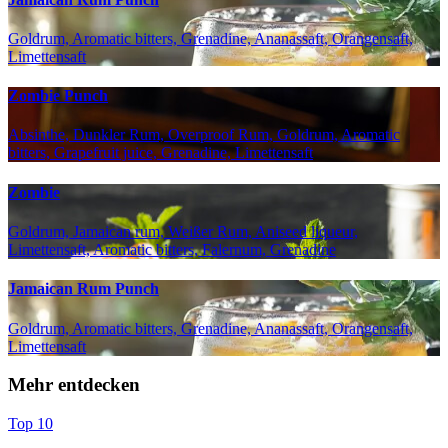
Goldrum, Aromatic bitters, Grenadine, Ananassaft, Orangensaft,
Limettensaft
Zombie Punch
Absinthe, Dunkler Rum, Overproof Rum, Goldrum, Aromatic
bitters, Grapefruit juice, Grenadine, Limettensaft
Zombie
Goldrum, Jamaican rum, Weißer Rum, Aniseed liqueur,
Limettensaft, Aromatic bitters, Falernum, Grenadine
Jamaican Rum Punch
Goldrum, Aromatic bitters, Grenadine, Ananassaft, Orangensaft,
Limettensaft
Mehr entdecken
Top 10