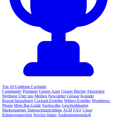
Top 10 Goldrum Cocktails
Community
Premium
Unsere Apps
Unsere Bücher
Abzeichen
Werbung
Über uns
Medien
Newsletter
Glossar
Kontakt
Rezept hinzufügen
Cocktail-Ersteller
Widget-Ersteller
Wordpress-
Plugin
Mein Bar-Guide
Suchwolke
Geschenkkarten
Markenpartner
Datenschutzrichtlinie
AGB
FAQ
Unser
Klimaversprechen
Service-Status
Änderungsprotokoll