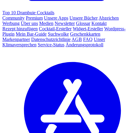
Top 10 Drambuie Cocktails
Community
Premium
Unsere Apps
Unsere Bücher
Abzeichen
Werbung
Über uns
Medien
Newsletter
Glossar
Kontakt
Rezept hinzufügen
Cocktail-Ersteller
Widget-Ersteller
Wordpress-
Plugin
Mein Bar-Guide
Suchwolke
Geschenkkarten
Markenpartner
Datenschutzrichtlinie
AGB
FAQ
Unser
Klimaversprechen
Service-Status
Änderungsprotokoll