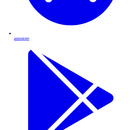
appstore