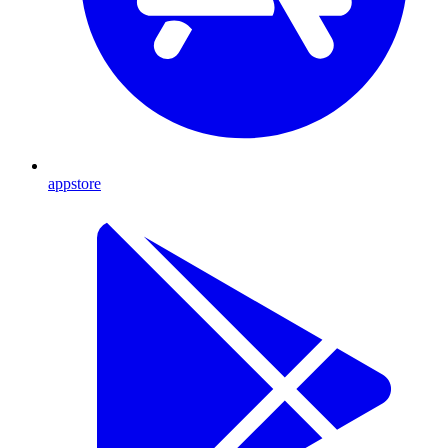
appstore