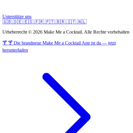
Unterstütze uns
🇬🇧
🇩🇪
🇪🇸
🇫🇷
🇵🇹
🇧🇷
🇮🇹
🇳🇱
Urheberrecht © 2026 Make Me a Cocktail. Alle Rechte vorbehalten
🍸 🍸 Die brandneue Make Me a Cocktail App ist da — jetzt
herunterladen