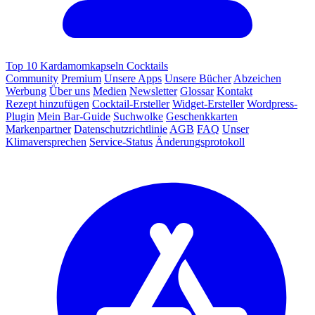
Top 10 Kardamomkapseln Cocktails
Community
Premium
Unsere Apps
Unsere Bücher
Abzeichen
Werbung
Über uns
Medien
Newsletter
Glossar
Kontakt
Rezept hinzufügen
Cocktail-Ersteller
Widget-Ersteller
Wordpress-
Plugin
Mein Bar-Guide
Suchwolke
Geschenkkarten
Markenpartner
Datenschutzrichtlinie
AGB
FAQ
Unser
Klimaversprechen
Service-Status
Änderungsprotokoll