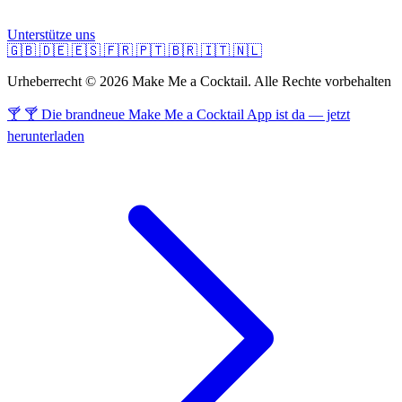
Unterstütze uns
🇬🇧
🇩🇪
🇪🇸
🇫🇷
🇵🇹
🇧🇷
🇮🇹
🇳🇱
Urheberrecht © 2026 Make Me a Cocktail. Alle Rechte vorbehalten
🍸 🍸 Die brandneue Make Me a Cocktail App ist da — jetzt
herunterladen