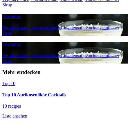
Sirup
Toreador
Tequila blanco, Aprikosenlikör, Limettensaft, Zucker / einfacher
Sirup
Toreador
Tequila blanco, Aprikosenlikör, Limettensaft, Zucker / einfacher
Sirup
Mehr entdecken
Top 10
Top 10 Aprikosenlikör Cocktails
10 recipes
Liste ansehen