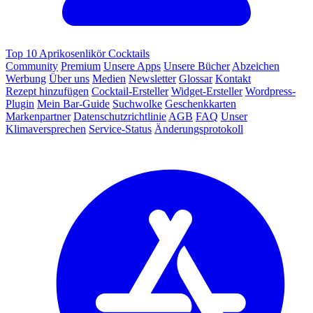
Top 10 Aprikosenlikör Cocktails
Community
Premium
Unsere Apps
Unsere Bücher
Abzeichen
Werbung
Über uns
Medien
Newsletter
Glossar
Kontakt
Rezept hinzufügen
Cocktail-Ersteller
Widget-Ersteller
Wordpress-
Plugin
Mein Bar-Guide
Suchwolke
Geschenkkarten
Markenpartner
Datenschutzrichtlinie
AGB
FAQ
Unser
Klimaversprechen
Service-Status
Änderungsprotokoll