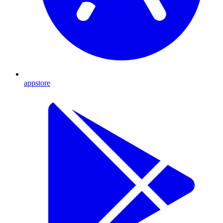
appstore