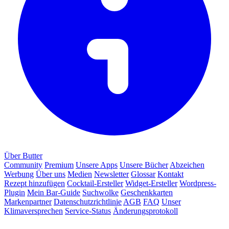
Über Butter
Community
Premium
Unsere Apps
Unsere Bücher
Abzeichen
Werbung
Über uns
Medien
Newsletter
Glossar
Kontakt
Rezept hinzufügen
Cocktail-Ersteller
Widget-Ersteller
Wordpress-
Plugin
Mein Bar-Guide
Suchwolke
Geschenkkarten
Markenpartner
Datenschutzrichtlinie
AGB
FAQ
Unser
Klimaversprechen
Service-Status
Änderungsprotokoll