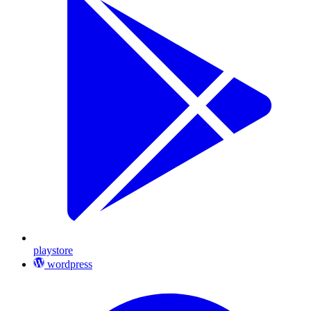
playstore
wordpress