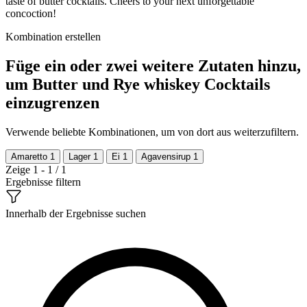
taste of butter cocktails. Cheers to your next unforgettable
concoction!
Kombination erstellen
Füge ein oder zwei weitere Zutaten hinzu,
um Butter und Rye whiskey Cocktails
einzugrenzen
Verwende beliebte Kombinationen, um von dort aus weiterzufiltern.
Amaretto
1
Lager
1
Ei
1
Agavensirup
1
Zeige 1 - 1 / 1
Ergebnisse filtern
Innerhalb der Ergebnisse suchen