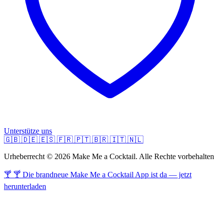
Unterstütze uns
🇬🇧
🇩🇪
🇪🇸
🇫🇷
🇵🇹
🇧🇷
🇮🇹
🇳🇱
Urheberrecht © 2026 Make Me a Cocktail. Alle Rechte vorbehalten
🍸 🍸 Die brandneue Make Me a Cocktail App ist da — jetzt
herunterladen