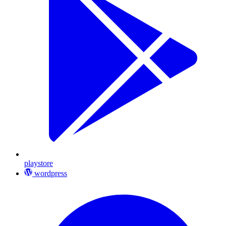
playstore
wordpress