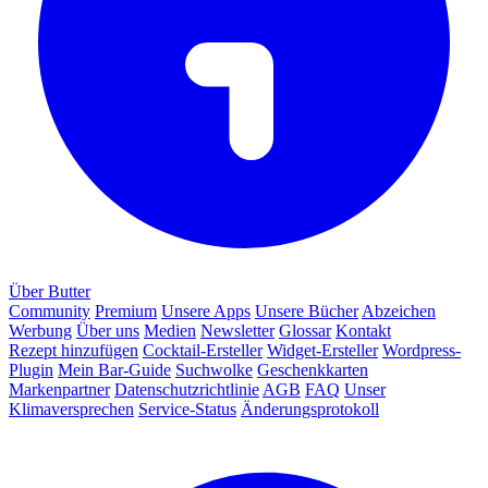
Über Butter
Community
Premium
Unsere Apps
Unsere Bücher
Abzeichen
Werbung
Über uns
Medien
Newsletter
Glossar
Kontakt
Rezept hinzufügen
Cocktail-Ersteller
Widget-Ersteller
Wordpress-
Plugin
Mein Bar-Guide
Suchwolke
Geschenkkarten
Markenpartner
Datenschutzrichtlinie
AGB
FAQ
Unser
Klimaversprechen
Service-Status
Änderungsprotokoll