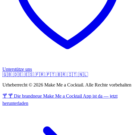
Unterstütze uns
🇬🇧
🇩🇪
🇪🇸
🇫🇷
🇵🇹
🇧🇷
🇮🇹
🇳🇱
Urheberrecht © 2026 Make Me a Cocktail. Alle Rechte vorbehalten
🍸 🍸 Die brandneue Make Me a Cocktail App ist da — jetzt
herunterladen