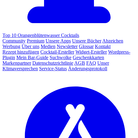
Top 10 Orangenblütenwasser Cocktails
Community
Premium
Unsere Apps
Unsere Bücher
Abzeichen
Werbung
Über uns
Medien
Newsletter
Glossar
Kontakt
Rezept hinzufügen
Cocktail-Ersteller
Widget-Ersteller
Wordpress-
Plugin
Mein Bar-Guide
Suchwolke
Geschenkkarten
Markenpartner
Datenschutzrichtlinie
AGB
FAQ
Unser
Klimaversprechen
Service-Status
Änderungsprotokoll