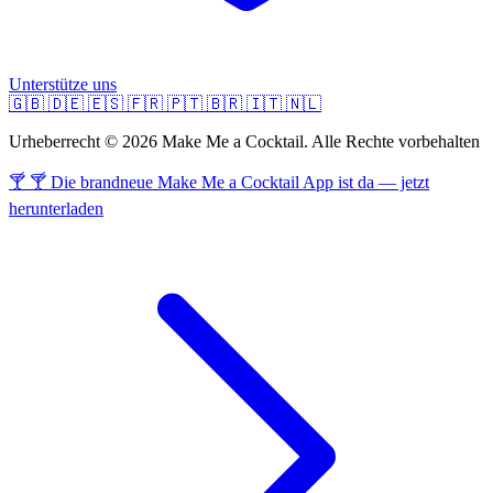
Unterstütze uns
🇬🇧
🇩🇪
🇪🇸
🇫🇷
🇵🇹
🇧🇷
🇮🇹
🇳🇱
Urheberrecht © 2026 Make Me a Cocktail. Alle Rechte vorbehalten
🍸 🍸 Die brandneue Make Me a Cocktail App ist da — jetzt
herunterladen