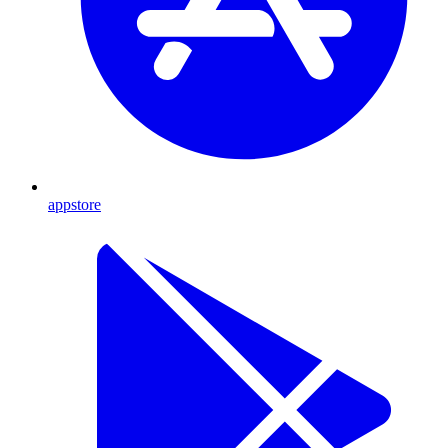
appstore